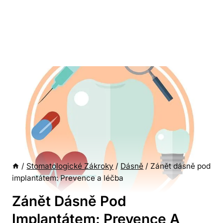
/
Stomatologické Zákroky
/
Dásně
/
Zánět dásně pod
implantátem: Prevence a léčba
Zánět Dásně Pod
Implantátem: Prevence A