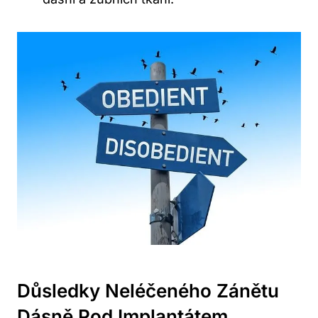
Důsledky Neléčeného Zánětu
Dásně Pod Implantátem