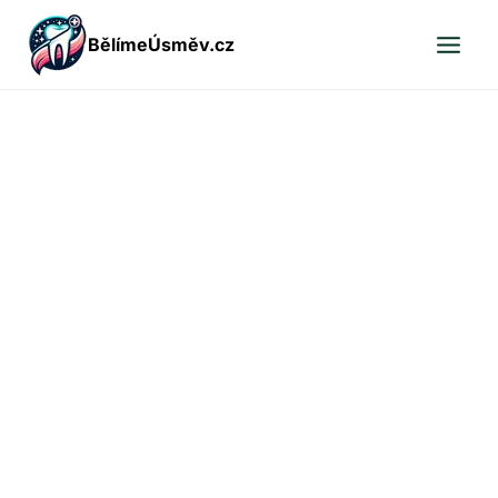
Přeskočit
BělímeÚsměv.cz
na
obsah