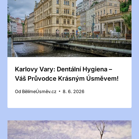
Karlovy Vary: Dentální Hygiena –
Váš Průvodce Krásným Úsměvem!
Od
BělímeÚsměv.cz
8. 6. 2026