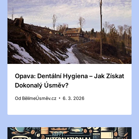
Opava: Dentální Hygiena – Jak Získat
Dokonalý Úsměv?
Od
BělímeÚsměv.cz
6. 3. 2026