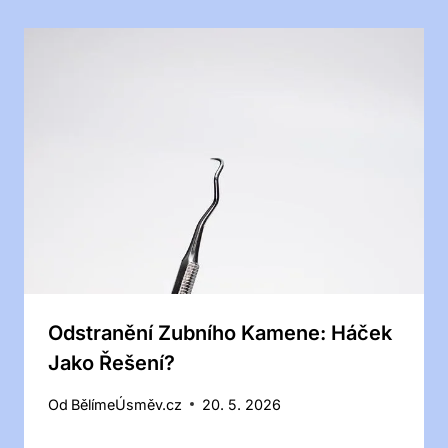
Odstranění Zubního Kamene: Háček
Jako Řešení?
Od
BělímeÚsměv.cz
20. 5. 2026