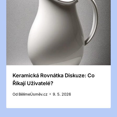
Keramická Rovnátka Diskuze: Co
Říkají Uživatelé?
Od
BělímeÚsměv.cz
9. 5. 2026