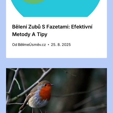
Bělení Zubů S Fazetami: Efektivní
Metody A Tipy
Od
BělímeÚsměv.cz
25. 8. 2025