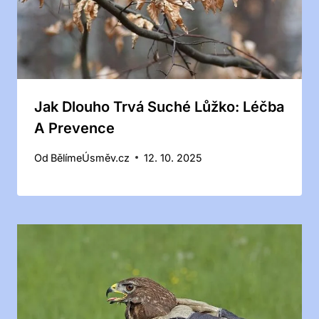
Jak Dlouho Trvá Suché Lůžko: Léčba
A Prevence
Od
BělímeÚsměv.cz
12. 10. 2025