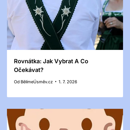
Rovnátka: Jak Vybrat A Co
Očekávat?
Od
BělímeÚsměv.cz
1. 7. 2026