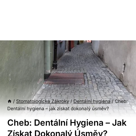
/
Stomatologické Zákroky
/
Dentální hygiena
/
Cheb:
Dentální hygiena – jak získat dokonalý úsměv?
Cheb: Dentální Hygiena – Jak
Získat Dokonalý Úsměv?