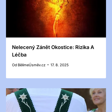
Nelecený Zánět Okostice: Rizika A
Léčba
Od
BělímeÚsměv.cz
17. 8. 2025