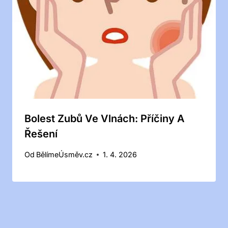
Bolest Zubů Ve Vlnách: Příčiny A
Řešení
Od
BělímeÚsměv.cz
1. 4. 2026