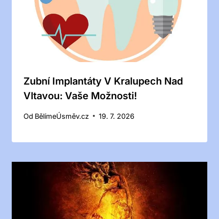
Zubní Implantáty V Kralupech Nad
Vltavou: Vaše Možnosti!
Od
BělímeÚsměv.cz
19. 7. 2026