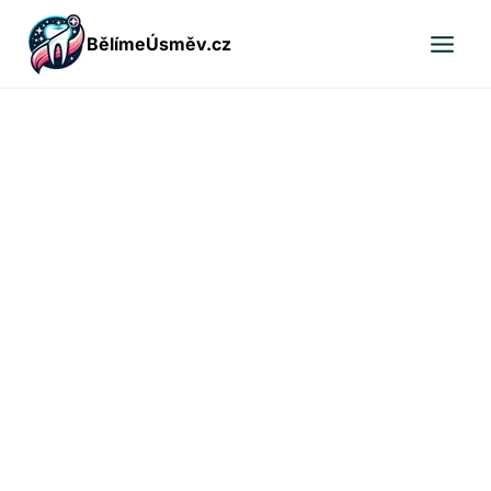
Přeskočit
BělímeÚsměv.cz
na
obsah