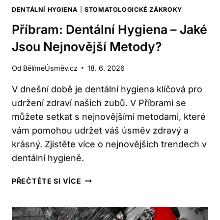
DENTÁLNÍ HYGIENA
|
STOMATOLOGICKÉ ZÁKROKY
Příbram: Dentální Hygiena – Jaké
Jsou Nejnovější Metody?
Od
BělímeÚsměv.cz
18. 6. 2026
V dnešní době je dentální hygiena klíčová pro
udržení zdraví našich zubů. V Příbrami se
můžete setkat s nejnovějšími metodami, které
vám pomohou udržet váš úsměv zdravý a
krásný. Zjistěte více o nejnovějších trendech v
dentální hygieně.
PŘÍBRAM:
PŘEČTĚTE SI VÍCE
DENTÁLNÍ
HYGIENA
–