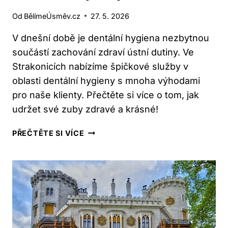
Od
BělímeÚsměv.cz
27. 5. 2026
V dnešní době je dentální hygiena nezbytnou
součástí zachování zdraví ústní dutiny. Ve
Strakonicích nabízíme špičkové služby v
oblasti dentální hygieny s mnoha výhodami
pro naše klienty. Přečtěte si více o tom, jak
udržet své zuby zdravé a krásné!
STRAKONICE:
PŘEČTĚTE SI VÍCE
DENTÁLNÍ
HYGIENA
–
JAKÉ
JSOU
VÝHODY?