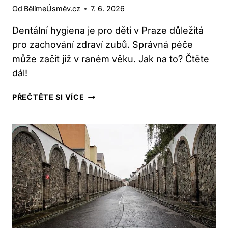
Od
BělímeÚsměv.cz
7. 6. 2026
Dentální hygiena je pro děti v Praze důležitá
pro zachování zdraví zubů. Správná péče
může začít již v raném věku. Jak na to? Čtěte
dál!
PRO
PŘEČTĚTE SI VÍCE
DĚTI
V
PRAZE:
DENTÁLNÍ
HYGIENA
–
JAK
ZAČÍT
SPRÁVNĚ?