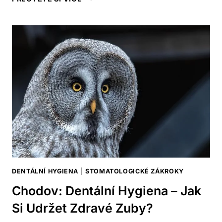
DENTÁLNÍ
HYGIENA
–
JAKÉ
JSOU
NEJLEPŠÍ
PRAKTIKY?
DENTÁLNÍ HYGIENA
|
STOMATOLOGICKÉ ZÁKROKY
Chodov: Dentální Hygiena – Jak
Si Udržet Zdravé Zuby?