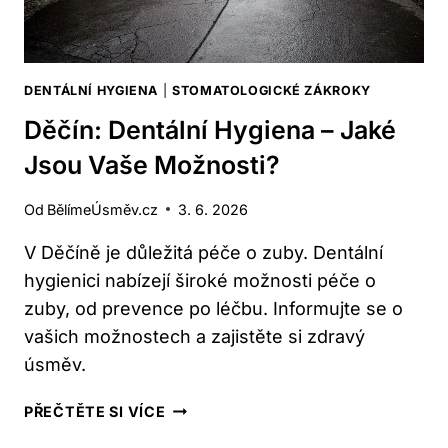
DENTÁLNÍ HYGIENA
|
STOMATOLOGICKÉ ZÁKROKY
Děčín: Dentální Hygiena – Jaké
Jsou Vaše Možnosti?
Od
BělímeÚsměv.cz
3. 6. 2026
V Děčíně je důležitá péče o zuby. Dentální
hygienici nabízejí široké možnosti péče o
zuby, od prevence po léčbu. Informujte se o
vašich možnostech a zajistěte si zdravý
úsměv.
DĚČÍN:
PŘEČTĚTE SI VÍCE
DENTÁLNÍ