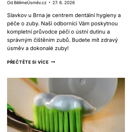
Od
BělímeÚsměv.cz
27. 6. 2026
Slavkov u Brna je centrem dentální hygieny a
péče o zuby. Naši odborníci Vám poskytnou
kompletní průvodce péčí o ústní dutinu a
správným čištěním zubů. Budete mít zdravý
úsměv a dokonalé zuby!
SLAVKOV
PŘEČTĚTE SI VÍCE
U
BRNA:
DENTÁLNÍ
HYGIENA
–
PRŮVODCE
PRO
VÁS!