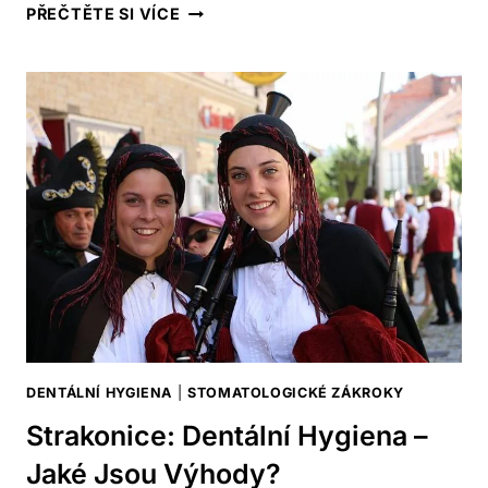
STUDIUM
PŘEČTĚTE SI VÍCE
DENTÁLNÍ
HYGIENY:
JAKÉ
JSOU
MOŽNOSTI
A
VÝHODY?
DENTÁLNÍ HYGIENA
|
STOMATOLOGICKÉ ZÁKROKY
Strakonice: Dentální Hygiena –
Jaké Jsou Výhody?