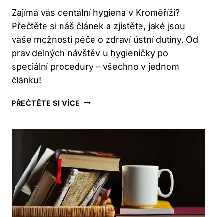
Zajímá vás dentální hygiena v Kroměříži?
Přečtěte si náš článek a zjistěte, jaké jsou
vaše možnosti péče o zdraví ústní dutiny. Od
pravidelných návštěv u hygieničky po
speciální procedury – všechno v jednom
článku!
KROMĚŘÍŽ:
PŘEČTĚTE SI VÍCE
DENTÁLNÍ
HYGIENA
–
JAKÉ
JSOU
VAŠE
MOŽNOSTI?