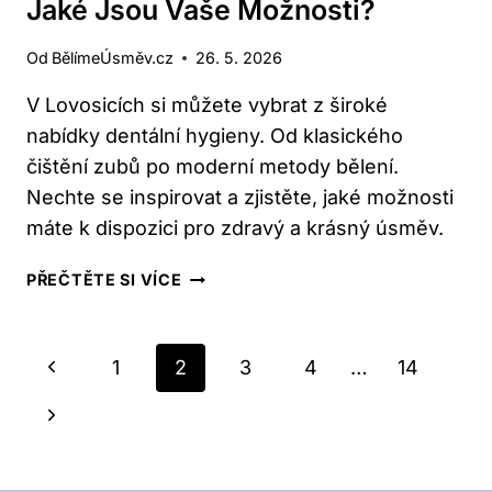
Jaké Jsou Vaše Možnosti?
Od
BělímeÚsměv.cz
26. 5. 2026
V Lovosicích si můžete vybrat z široké
nabídky dentální hygieny. Od klasického
čištění zubů po moderní metody bělení.
Nechte se inspirovat a zjistěte, jaké možnosti
máte k dispozici pro zdravý a krásný úsměv.
LOVOSICE:
PŘEČTĚTE SI VÍCE
DENTÁLNÍ
HYGIENA
–
Navigace
Předchozí
1
2
3
4
…
14
JAKÉ
Na
JSOU
stránka
Další
VAŠE
Stránce
MOŽNOSTI?
strana