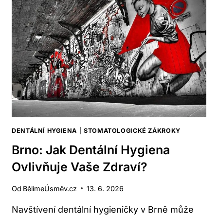
JAKÉ
JSOU
NEJNOVĚJŠÍ
METODY?
DENTÁLNÍ HYGIENA
|
STOMATOLOGICKÉ ZÁKROKY
Brno: Jak Dentální Hygiena
Ovlivňuje Vaše Zdraví?
Od
BělímeÚsměv.cz
13. 6. 2026
Navštívení dentální hygieničky v Brně může