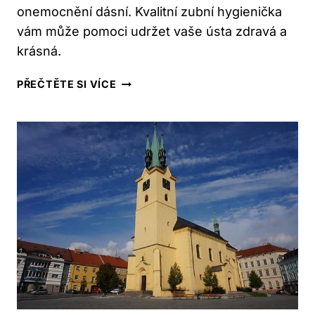
onemocnění dásní. Kvalitní zubní hygienička
vám může pomoci udržet vaše ústa zdravá a
krásná.
DENTÁLNÍ
PŘEČTĚTE SI VÍCE
HYGIENA:
ANO
NEBO
NE?
CO
ŘÍKAJÍ
ODBORNÍCI!