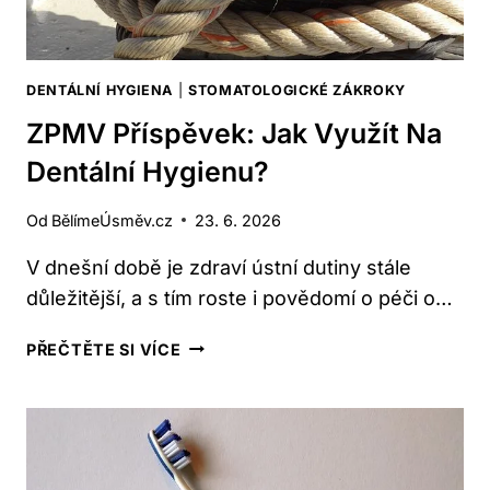
DENTÁLNÍ HYGIENA
|
STOMATOLOGICKÉ ZÁKROKY
ZPMV Příspěvek: Jak Využít Na
Dentální Hygienu?
Od
BělímeÚsměv.cz
23. 6. 2026
V dnešní době je zdraví ústní dutiny stále
důležitější, a s tím roste i povědomí o péči o…
ZPMV
PŘEČTĚTE SI VÍCE
PŘÍSPĚVEK:
JAK
VYUŽÍT
NA
DENTÁLNÍ