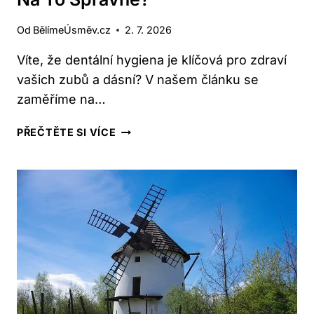
Od
BělímeÚsměv.cz
2. 7. 2026
Víte, že dentální hygiena je klíčová pro zdraví
vašich zubů a dásní? V našem článku se
zaměříme na…
JAROMĚŘ:
PŘEČTĚTE SI VÍCE
DENTÁLNÍ
HYGIENA
–
JAK
NA
TO
SPRÁVNĚ?