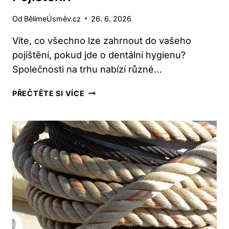
Od
BělímeÚsměv.cz
26. 6. 2026
Víte, co všechno lze zahrnout do vašeho
pojištění, pokud jde o dentální hygienu?
Společnosti na trhu nabízí různé…
HRAZENÁ
PŘEČTĚTE SI VÍCE
POJIŠŤOVNOU:
DENTÁLNÍ
HYGIENA
–
CO
KRYJE
VAŠE
POJIŠTĚNÍ?