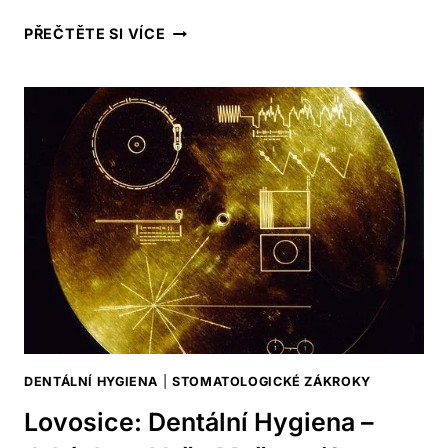
VESELÍ
PŘEČTĚTE SI VÍCE
NAD
MORAVOU:
PRŮVODCE
DENTÁLNÍ
HYGIENOU
PRO
VÁS!
DENTÁLNÍ HYGIENA
|
STOMATOLOGICKÉ ZÁKROKY
Lovosice: Dentální Hygiena –