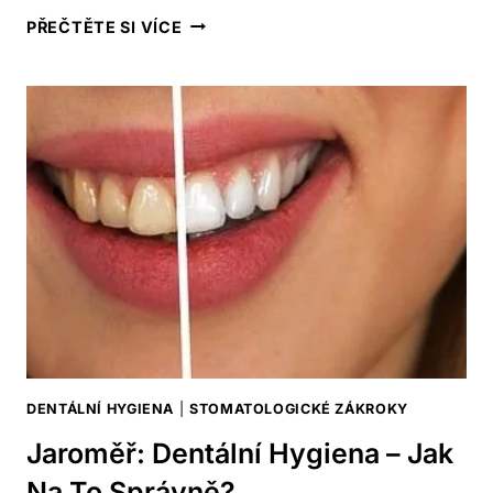
PRAHA
PŘEČTĚTE SI VÍCE
4:
DENTÁLNÍ
HYGIENA
–
VÝBĚR
NEJLEPŠÍCH
KLINIK!
DENTÁLNÍ HYGIENA
|
STOMATOLOGICKÉ ZÁKROKY
Jaroměř: Dentální Hygiena – Jak
Na To Správně?