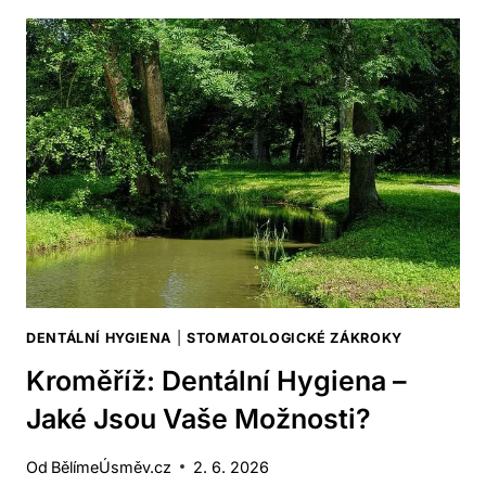
HYGIENA
–
JAKÉ
JSOU
VAŠE
MOŽNOSTI?
DENTÁLNÍ HYGIENA
|
STOMATOLOGICKÉ ZÁKROKY
Kroměříž: Dentální Hygiena –
Jaké Jsou Vaše Možnosti?
Od
BělímeÚsměv.cz
2. 6. 2026