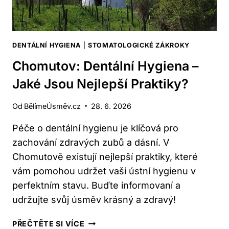
DENTÁLNÍ HYGIENA
|
STOMATOLOGICKÉ ZÁKROKY
Chomutov: Dentální Hygiena –
Jaké Jsou Nejlepší Praktiky?
Od
BělímeÚsměv.cz
28. 6. 2026
Péče o dentální hygienu je klíčová pro
zachování zdravých zubů a dásní. V
Chomutově existují nejlepší praktiky, které
vám pomohou udržet vaši ústní hygienu v
perfektním stavu. Buďte informovaní a
udržujte svůj úsměv krásný a zdravý!
CHOMUTOV:
PŘEČTĚTE SI VÍCE