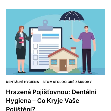
HYGIENA:
JAK
SPRÁVNĚ
ČISTIT
ZUBY
PRO
MAXIMÁLNÍ
EFEKT
DENTÁLNÍ HYGIENA
|
STOMATOLOGICKÉ ZÁKROKY
Hrazená Pojišťovnou: Dentální
Hygiena – Co Kryje Vaše
Pojištění?