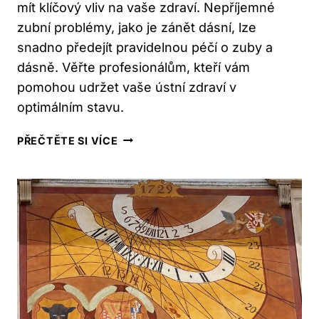
mít klíčový vliv na vaše zdraví. Nepříjemné
zubní problémy, jako je zánět dásní, lze
snadno předejít pravidelnou péčí o zuby a
dásně. Věřte profesionálům, kteří vám
pomohou udržet vaše ústní zdraví v
optimálním stavu.
BRNO:
PŘEČTĚTE SI VÍCE
JAK
DENTÁLNÍ
HYGIENA
OVLIVŇUJE
VAŠE
ZDRAVÍ?