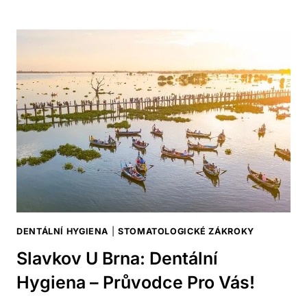
DENTÁLNÍ
HYGIENA
–
JAKÉ
JSOU
NEJLEPŠÍ
PRAKTIKY?
DENTÁLNÍ HYGIENA
|
STOMATOLOGICKÉ ZÁKROKY
Slavkov U Brna: Dentální
Hygiena – Průvodce Pro Vás!