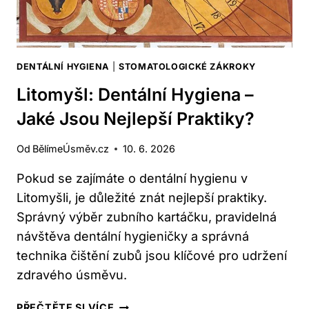
DENTÁLNÍ HYGIENA
|
STOMATOLOGICKÉ ZÁKROKY
Litomyšl: Dentální Hygiena –
Jaké Jsou Nejlepší Praktiky?
Od
BělímeÚsměv.cz
10. 6. 2026
Pokud se zajímáte o dentální hygienu v
Litomyšli, je důležité znát nejlepší praktiky.
Správný výběr zubního kartáčku, pravidelná
návštěva dentální hygieničky a správná
technika čištění zubů jsou klíčové pro udržení
zdravého úsměvu.
LITOMYŠL:
PŘEČTĚTE SI VÍCE