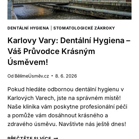
DENTÁLNÍ HYGIENA
|
STOMATOLOGICKÉ ZÁKROKY
Karlovy Vary: Dentální Hygiena –
Váš Průvodce Krásným
Úsměvem!
Od
BělímeÚsměv.cz
8. 6. 2026
Pokud hledáte odbornou dentální hygienu v
Karlových Varech, jste na správném místě!
Naše klinika vám poskytne profesionální péči
a pomůže vám dosáhnout krásného a
zdravého úsměvu. Navštivte nás ještě dnes!
KARLOVY
PŘEČTĚTE SI VÍCE