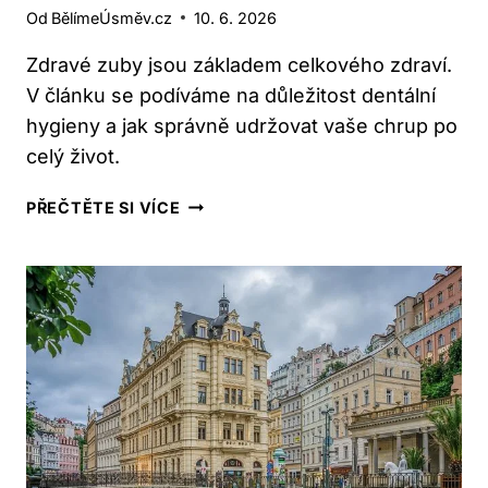
Od
BělímeÚsměv.cz
10. 6. 2026
Zdravé zuby jsou základem celkového zdraví.
V článku se podíváme na důležitost dentální
hygieny a jak správně udržovat vaše chrup po
celý život.
CHODOV:
PŘEČTĚTE SI VÍCE
DENTÁLNÍ
HYGIENA
–
JAK
SI
UDRŽET
ZDRAVÉ
ZUBY?