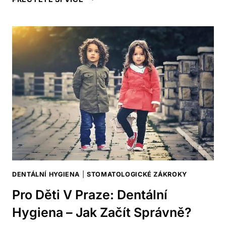
VARY:
DENTÁLNÍ
HYGIENA
–
VÁŠ
PRŮVODCE
KRÁSNÝM
ÚSMĚVEM!
DENTÁLNÍ HYGIENA
|
STOMATOLOGICKÉ ZÁKROKY
Pro Děti V Praze: Dentální
Hygiena – Jak Začít Správně?