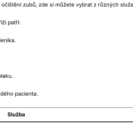
 očištění zubů, zde si můžete vybrat z různých služe
i patří:
ienika.
laku.
ždého pacienta.
Služba