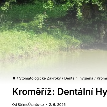
/
Stomatologické Zákroky
/
Dentální hygiena
/
Kromě
Kroměříž: Dentální H
Od
BělímeÚsměv.cz
2. 6. 2026