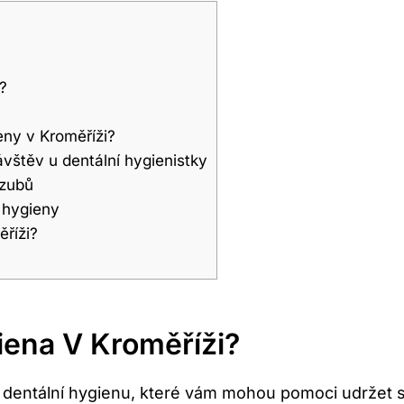
?
eny v Kroměříži?
ávštěv u dentální hygienistky
 zubů
í hygieny
ěříži?
iena V Kroměříži?
ro dentální hygienu, které vám mohou pomoci udržet 