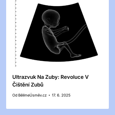
Ultrazvuk Na Zuby: Revoluce V
Čištění Zubů
Od
BělímeÚsměv.cz
17. 6. 2025