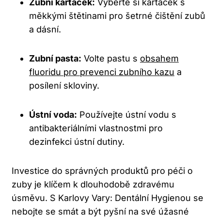
Zubní kartáček:
Vyberte si kartáček s
měkkými štětinami pro šetrné čištění zubů
a dásní.
Zubní pasta:
Volte pastu s
obsahem
fluoridu pro prevenci zubního kazu
a
posílení skloviny.
Ústní voda:
Používejte ústní vodu s
antibakteriálními vlastnostmi pro
dezinfekci ústní dutiny.
Investice do správných produktů pro péči o
zuby je klíčem k dlouhodobě zdravému
úsměvu. S Karlovy Vary: Dentální Hygienou se
nebojte se smát a být pyšní na své úžasné