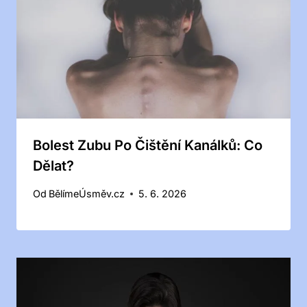
Bolest Zubu Po Čištění Kanálků: Co
Dělat?
Od
BělímeÚsměv.cz
5. 6. 2026