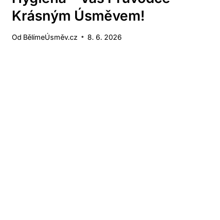
Krásným Úsměvem!
Od
BělímeÚsměv.cz
8. 6. 2026