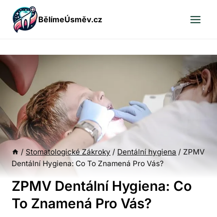
Přeskočit
BělímeÚsměv.cz
na
obsah
/
Stomatologické Zákroky
/
Dentální hygiena
/
ZPMV
Dentální Hygiena: Co To Znamená Pro Vás?
ZPMV Dentální Hygiena: Co
To Znamená Pro Vás?