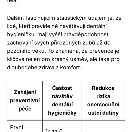
těla.
Dalším fascinujícím statistickým údajem je, že
lidé, kteří pravidelně navštěvují dentální
hygieničku, mají vyšší pravděpodobnost
zachování svých přirozených zubů až do
pozdního věku. To znamená, že prevence je
klíčová nejen pro krásný úsměv, ale také pro
dlouhodobé zdraví a komfort.
Častost
Redukce
Zahájení
návštěv
rizika
preventivní
dentální
onemocnění
péče
hygieničky
ústní dutiny
První
1x za 6