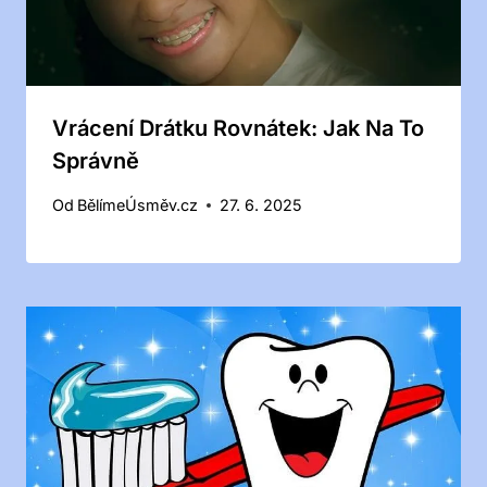
Vrácení Drátku Rovnátek: Jak Na To
Správně
Od
BělímeÚsměv.cz
27. 6. 2025