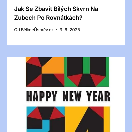
Jak Se Zbavit Bílých Skvrn Na
Zubech Po Rovnátkách?
Od
BělímeÚsměv.cz
3. 6. 2025