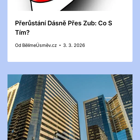
Přerůstání Dásně Přes Zub: Co S
Tím?
Od
BělímeÚsměv.cz
3. 3. 2026