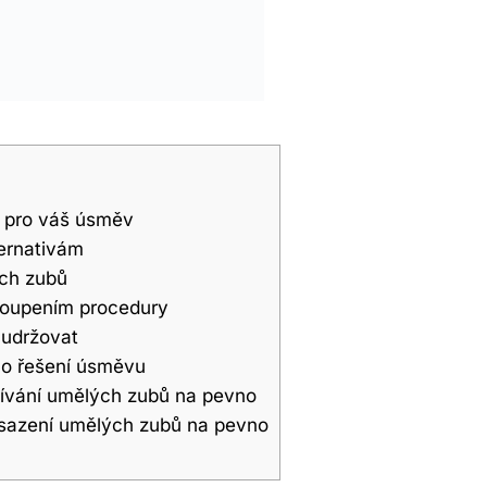
í pro váš úsměv
ternativám
ých zubů
stoupením procedury
 udržovat
ého řešení úsměvu
žívání umělých zubů na pevno
asazení umělých zubů na pevno