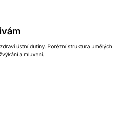
tivám
raví ústní dutiny. Porézní struktura umělých
 žvýkání a mluvení.