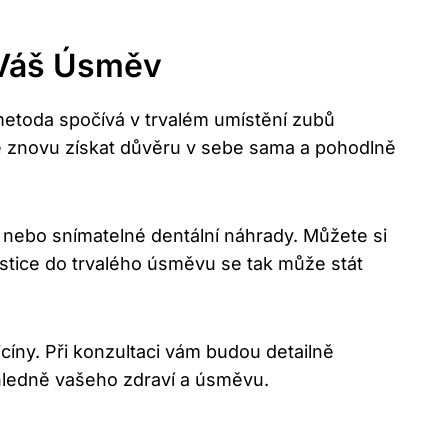
 Váš Úsměv
metoda spočívá v trvalém umístění zubů
te znovu získat důvěru v sebe sama a pohodlně
 nebo snímatelné dentální náhrady. Můžete si
estice do trvalého úsměvu se tak může stát
ny. Při konzultaci vám budou detailně
hledně vašeho zdraví a úsměvu.