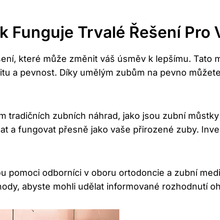
k Funguje Trvalé Řešení Pro
šení, které může změnit váš úsměv k lepšímu. Tato 
bilitu a pevnost. Díky umělým zubům na pevno může
 tradičních zubních náhrad, jako jsou zubní můstky
at a fungovat přesně jako vaše přirozené zuby. Inv
omoci odborníci v oboru ortodoncie a zubní medicí
ody, abyste mohli udělat informované rozhodnutí o