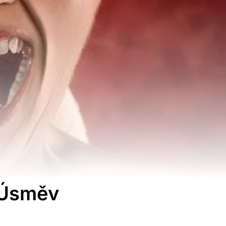
 Úsměv