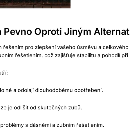
 Pevno Oproti Jiným Alterna
 řešením pro zlepšení vašeho úsměvu a celkového zd
ním řešetlením, což zajišťuje stabilitu a pohodlí při
tří:
olné a odolají dlouhodobému opotřebení.
ze je odlišit od skutečných zubů.
 problémy s dásněmi a zubním řešetlením.