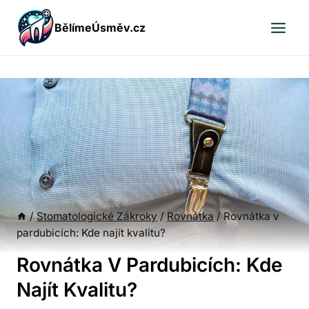
Přeskočit
BělímeÚsměv.cz
na
obsah
/
Stomatologické Zákroky
/
Rovnátka
/
Rovnátka v
pardubicích: Kde najít kvalitu?
Rovnátka V Pardubicích: Kde
Najít Kvalitu?