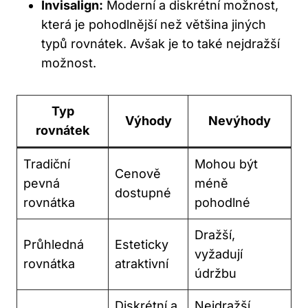
Invisalign:
Moderní a diskrétní možnost,
která je pohodlnější než většina jiných
typů rovnátek. Avšak je to také nejdražší
možnost.
Typ
Výhody
Nevýhody
rovnátek
Tradiční
Mohou být
Cenově
pevná
méně
dostupné
rovnátka
pohodlné
Dražší,
Průhledná
Esteticky
vyžadují
rovnátka
atraktivní
údržbu
Diskrétní a
Nejdražší