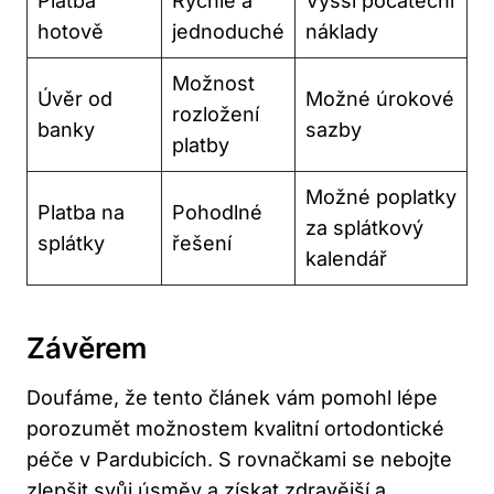
Platba
Rychlé a
Vyšší počáteční
hotově
jednoduché
náklady
Možnost
Úvěr od
Možné úrokové
rozložení
banky
sazby
platby
Možné poplatky
Platba na
Pohodlné
za splátkový
splátky
řešení
kalendář
Závěrem
Doufáme, že tento článek vám pomohl lépe
porozumět možnostem kvalitní ortodontické
péče v Pardubicích. S rovnačkami se nebojte
zlepšit svůj úsměv a získat zdravější a