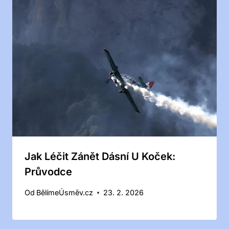
Jak Léčit Zánět Dásní U Koček:
Průvodce
Od
BělímeÚsměv.cz
23. 2. 2026