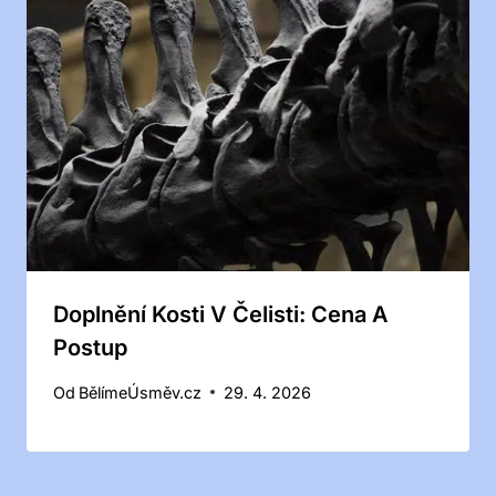
Doplnění Kosti V Čelisti: Cena A
Postup
Od
BělímeÚsměv.cz
29. 4. 2026