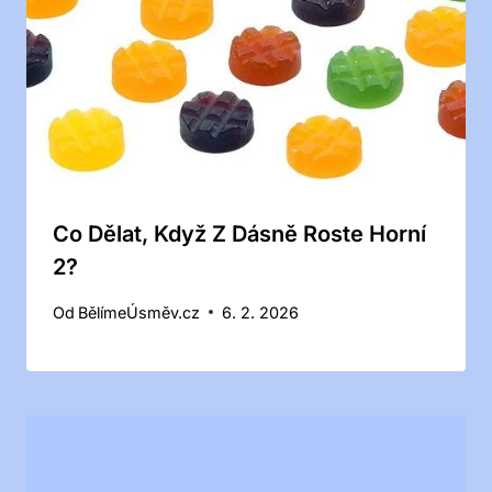
Co Dělat, Když Z Dásně Roste Horní
2?
Od
BělímeÚsměv.cz
6. 2. 2026