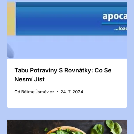
Tabu Potraviny S Rovnátky: Co Se
Nesmí Jíst
Od
BělímeÚsměv.cz
24. 7. 2024