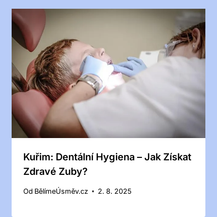
Kuřim: Dentální Hygiena – Jak Získat
Zdravé Zuby?
Od
BělímeÚsměv.cz
2. 8. 2025