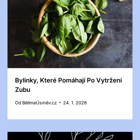
Bylinky, Které Pomáhají Po Vytržení
Zubu
Od
BělímeÚsměv.cz
24. 1. 2026