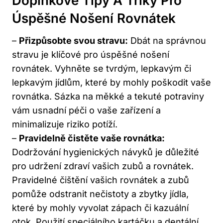
Doplňkové Tipy A Triky Pro
Úspěšné Nošení Rovnátek
–
Přizpůsobte svou stravu:
Dbát na správnou
stravu je klíčové pro úspěšné nošení
rovnátek. Vyhněte se tvrdým, lepkavým či
lepkavým jídlům, které by mohly poškodit vaše
rovnátka. Sázka na měkké a tekuté potraviny
vám usnadní péči o vaše zařízení a
minimalizuje riziko potíží.
–
Pravidelně čistěte vaše rovnátka:
Dodržování hygienických návyků je důležité
pro udržení zdraví vašich zubů a rovnátek.
Pravidelné čištění vašich rovnátek a zubů
pomůže odstranit nečistoty a zbytky jídla,
které by mohly vyvolat zápach či kazuální
otok. Použití speciálního kartáčku a dentální