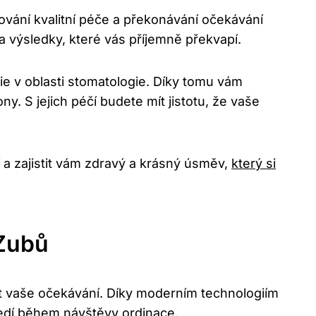
ování kvalitní péče a překonávání očekávání
a výsledky, které vás příjemně překvapí.
gie v oblasti stomatologie. Díky tomu vám
. S jejich péčí budete mít jistotu, že vaše
í a zajistit vám zdravý a krásný úsměv,
který si
 Zubů
it vaše očekávání. Díky moderním technologiím
edí během návštěvy ordinace.