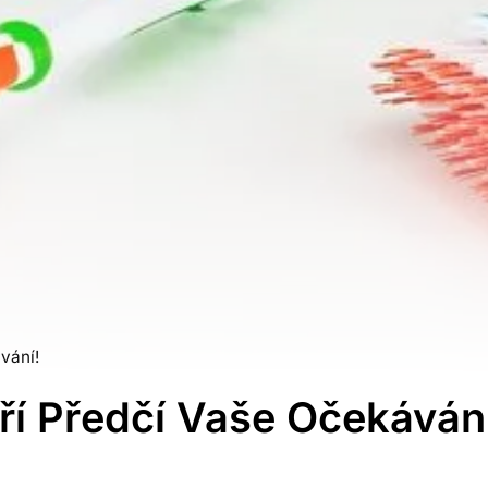
vání!
eří Předčí Vaše Očekáván