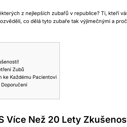
terých z nejlepších zubařů v republice? Ti, kteří vá
zvěděli, co dělá tyto zubaře tak výjimečnými a proč st
ušeností!
etření Zubů
em ke Každému Pacientovi
a Doporučení
S Více Než 20 Lety Zkušenost