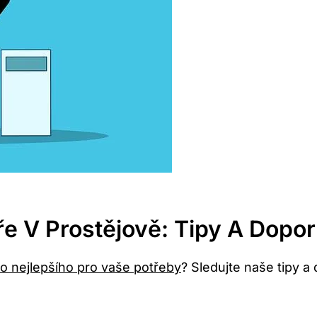
ře V Prostějově: Tipy A Dopo
oho nejlepšího pro vaše potřeby
? Sledujte naše tipy a