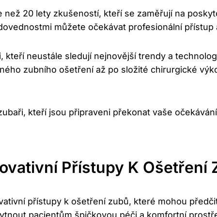
 než 20 lety zkušeností, kteří se zaměřují na poskyt
 dovednostmi můžete očekávat profesionální přístup 
, kteří neustále sledují nejnovější trendy a technolo
ho zubního ošetření až po složité chirurgické výkony
ubaři, kteří jsou připraveni překonat vaše očekáván
ovativní Přístupy K Ošetření
vativní přístupy k ošetření zubů, které mohou předč
ytnout pacientům špičkovou péči a komfortní prostř