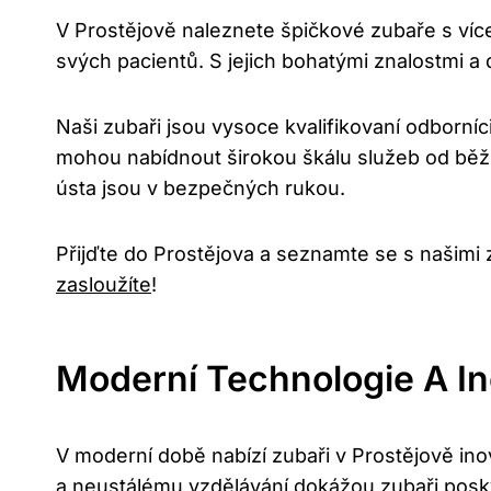
V Prostějově naleznete špičkové zubaře s více
svých pacientů. S jejich bohatými znalostmi a
Naši zubaři jsou vysoce kvalifikovaní odborníci
mohou nabídnout širokou škálu služeb od běžné
ústa jsou v bezpečných rukou.
Přijďte do Prostějova a seznamte se s našimi z
zasloužíte
!
Moderní Technologie A In
V moderní době nabízí zubaři v Prostějově ino
a neustálému vzdělávání dokážou zubaři posk