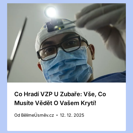
Co Hradí VZP U Zubaře: Vše, Co
Musíte Vědět O Vašem Krytí!
Od
BělímeÚsměv.cz
12. 12. 2025