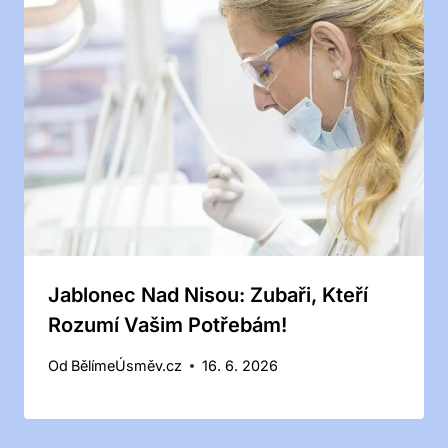
Jablonec Nad Nisou: Zubaři, Kteří
Rozumí Vašim Potřebám!
Od
BělímeÚsměv.cz
16. 6. 2026