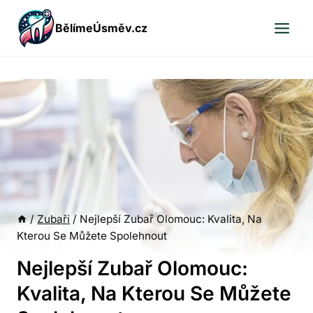
Přeskočit
BělímeÚsměv.cz
na
obsah
/
Zubaři
/
Nejlepší Zubař Olomouc: Kvalita, Na
Kterou Se Můžete Spolehnout
Nejlepší Zubař Olomouc:
Kvalita, Na Kterou Se Můžete