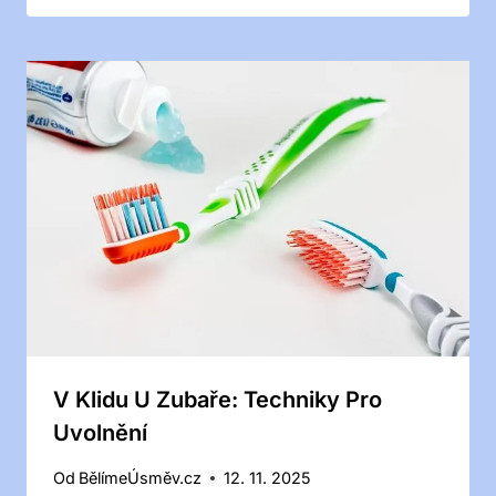
V Klidu U Zubaře: Techniky Pro
Uvolnění
Od
BělímeÚsměv.cz
12. 11. 2025