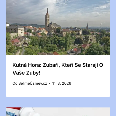
Kutná Hora: Zubaři, Kteří Se Starají O
Vaše Zuby!
Od
BělímeÚsměv.cz
11. 3. 2026