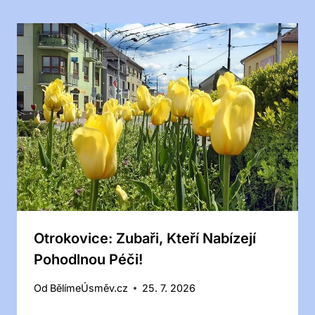
Otrokovice: Zubaři, Kteří Nabízejí
Pohodlnou Péči!
Od
BělímeÚsměv.cz
25. 7. 2026