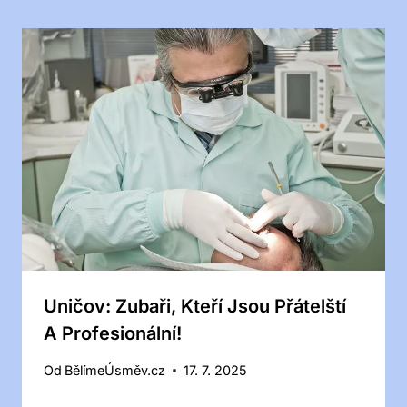
Uničov: Zubaři, Kteří Jsou Přátelští
A Profesionální!
Od
BělímeÚsměv.cz
17. 7. 2025