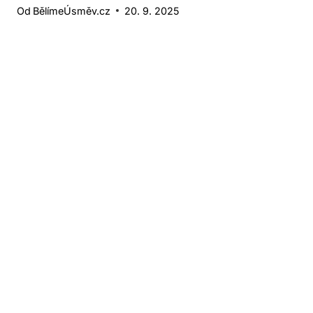
Od
BělímeÚsměv.cz
20. 9. 2025