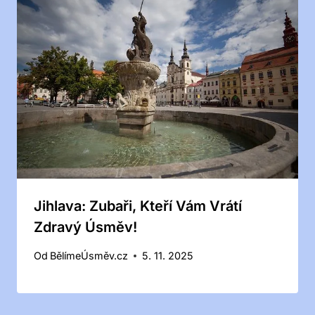
Jihlava: Zubaři, Kteří Vám Vrátí
Zdravý Úsměv!
Od
BělímeÚsměv.cz
5. 11. 2025