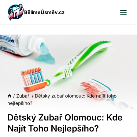
Přeskočit
BělímeÚsměv.cz
na
obsah
/
Zubaři
/
Dětský zubař olomouc: Kde najít toho
nejlepšího?
Dětský Zubař Olomouc: Kde
Najít Toho Nejlepšího?