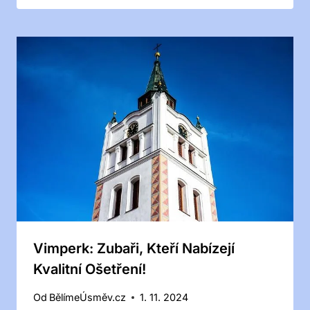
Vimperk: Zubaři, Kteří Nabízejí
Kvalitní Ošetření!
Od
BělímeÚsměv.cz
1. 11. 2024