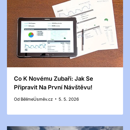
Co K Novému Zubaři: Jak Se
Připravit Na První Návštěvu!
Od
BělímeÚsměv.cz
5. 5. 2026