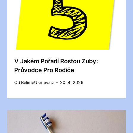
V Jakém Pořadí Rostou Zuby:
Průvodce Pro Rodiče
Od
BělímeÚsměv.cz
20. 4. 2026