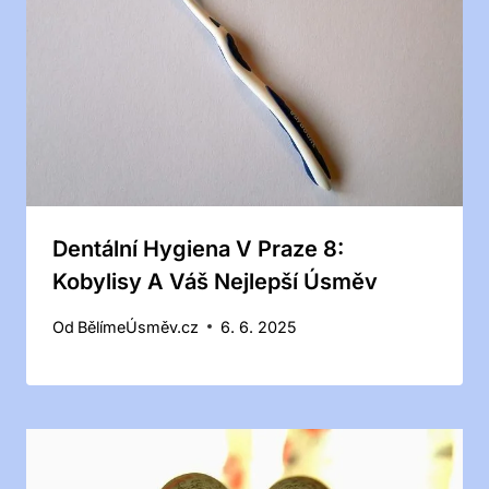
Dentální Hygiena V Praze 8:
Kobylisy A Váš Nejlepší Úsměv
Od
BělímeÚsměv.cz
6. 6. 2025