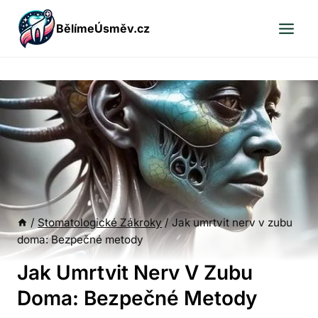
Přeskočit
BělímeÚsměv.cz
na
obsah
/
Stomatologické Zákroky
/
Jak umrtvit nerv v zubu
doma: Bezpečné metody
Jak Umrtvit Nerv V Zubu
Doma: Bezpečné Metody