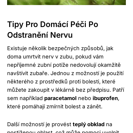
Tipy Pro Domácí Péči Po
Odstranění Nervu
Existuje několik bezpečných způsobů, jak
doma umrtvit nerv v zubu, pokud vám
nepříjemné zubní potíže nedovolují okamžitě
navštívit zubaře. Jednou z možností je použití
některého z prostředků proti bolesti, které
můžete zakoupit v lékárně bez předpisu. Patří
sem například
paracetamol
nebo
ibuprofen
,
které pomáhají zmírnit bolest a zánět.
Další možností je provést
teplý obklad
na
postiženou oblast, což může pomoci uvolnit