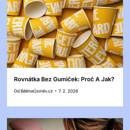
Rovnátka Bez Gumiček: Proč A Jak?
Od
BělímeÚsměv.cz
7. 2. 2026