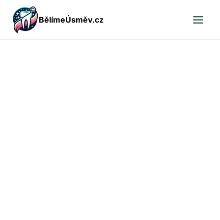
Přeskočit
BělímeÚsměv.cz
na
obsah