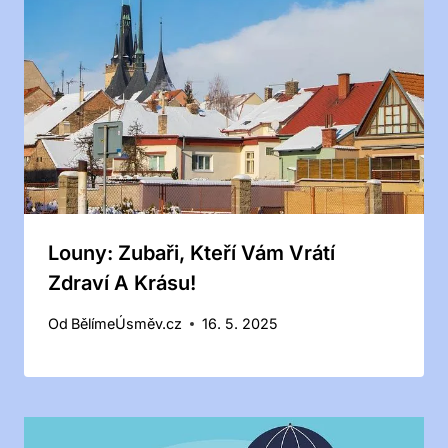
Louny: Zubaři, Kteří Vám Vrátí
Zdraví A Krásu!
Od
BělímeÚsměv.cz
16. 5. 2025