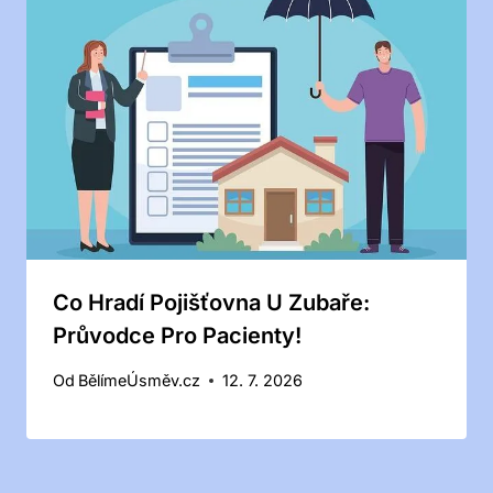
Co Hradí Pojišťovna U Zubaře:
Průvodce Pro Pacienty!
Od
BělímeÚsměv.cz
12. 7. 2026