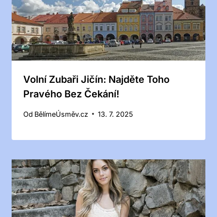
Volní Zubaři Jičín: Najděte Toho
Pravého Bez Čekání!
Od
BělímeÚsměv.cz
13. 7. 2025