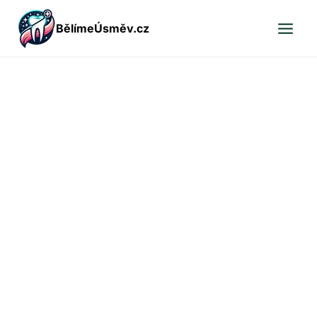
Přeskočit
BělímeÚsměv.cz
na
obsah