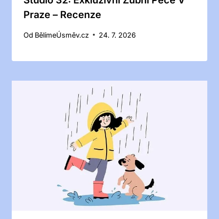
Studio 32: Exkluzivní Zubní Péče V
Praze – Recenze
Od
BělímeÚsměv.cz
24. 7. 2026