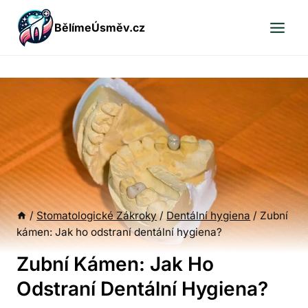
Přeskočit
BělímeÚsměv.cz
na
obsah
/
Stomatologické Zákroky
/
Dentální hygiena
/
Zubní
kámen: Jak ho odstraní dentální hygiena?
Zubní Kámen: Jak Ho
Odstraní Dentální Hygiena?