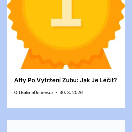
Afty Po Vytržení Zubu: Jak Je Léčit?
Od
BělímeÚsměv.cz
30. 3. 2026