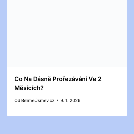
Co Na Dásně Prořezávání Ve 2
Měsících?
Od
BělímeÚsměv.cz
9. 1. 2026