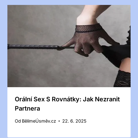
Orální Sex S Rovnátky: Jak Nezranit
Partnera
Od
BělímeÚsměv.cz
22. 6. 2025