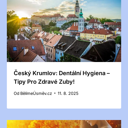
Český Krumlov: Dentální Hygiena –
Tipy Pro Zdravé Zuby!
Od
BělímeÚsměv.cz
11. 8. 2025