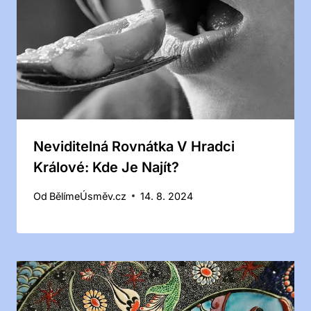
Neviditelná Rovnátka V Hradci
Králové: Kde Je Najít?
Od
BělímeÚsměv.cz
14. 8. 2024