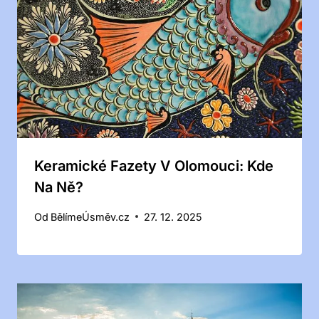
Keramické Fazety V Olomouci: Kde
Na Ně?
Od
BělímeÚsměv.cz
27. 12. 2025