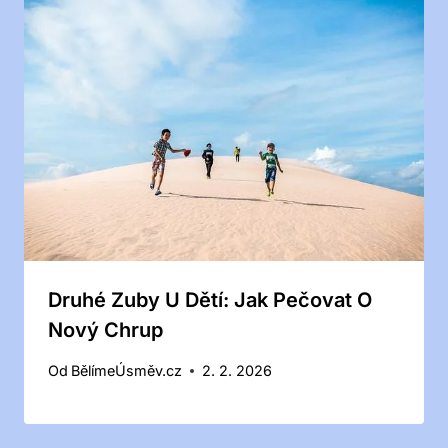
Druhé Zuby U Dětí: Jak Pečovat O
Nový Chrup
Od
BělímeÚsměv.cz
2. 2. 2026