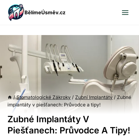
Přeskočit
BělímeÚsměv.cz
na
obsah
/
Stomatologické Zákroky
/
Zubní Implantáty
/
Zubné
implantáty v piešťanech: Průvodce a tipy!
Zubné Implantáty V
Piešťanech: Průvodce A Tipy!