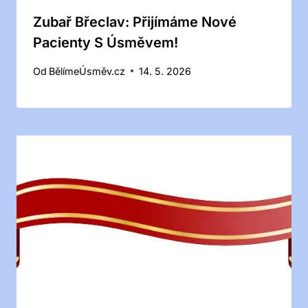
Zubař Břeclav: Přijímáme Nové
Pacienty S Úsměvem!
Od
BělímeÚsměv.cz
14. 5. 2026