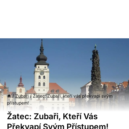
/
Zubaři
/
Žatec: Zubaři, kteří vás překvapí svým
přístupem!
Žatec: Zubaři, Kteří Vás
Překvapí Svým Přístupem!