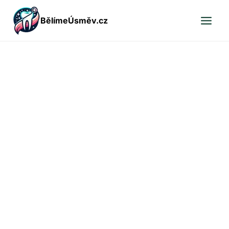
Přeskočit
BělímeÚsměv.cz
na
obsah