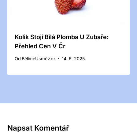
Kolik Stojí Bílá Plomba U Zubaře:
Přehled Cen V Čr
Od
BělímeÚsměv.cz
14. 6. 2025
Napsat Komentář