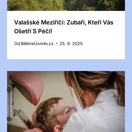
Valašské Meziříčí: Zubaři, Kteří Vás
Ošetří S Péčí!
Od
BělímeÚsměv.cz
25. 9. 2025