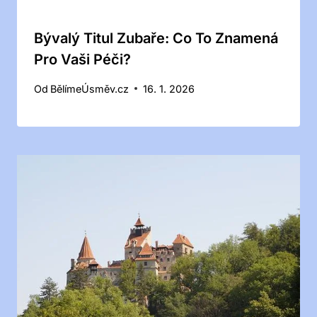
Bývalý Titul Zubaře: Co To Znamená
Pro Vaši Péči?
Od
BělímeÚsměv.cz
16. 1. 2026