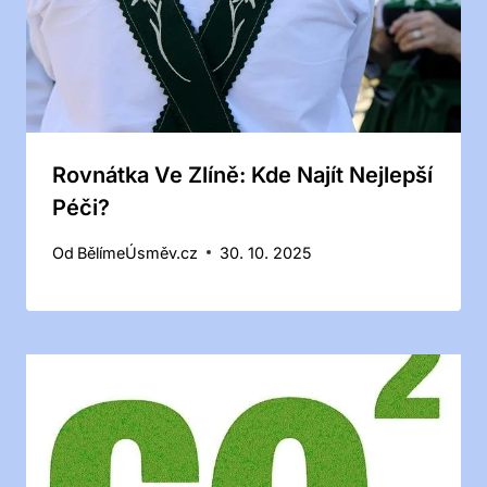
Rovnátka Ve Zlíně: Kde Najít Nejlepší
Péči?
Od
BělímeÚsměv.cz
30. 10. 2025