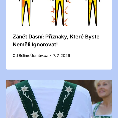
Zánět Dásní: Příznaky, Které Byste
Neměli Ignorovat!
Od
BělímeÚsměv.cz
7. 7. 2026