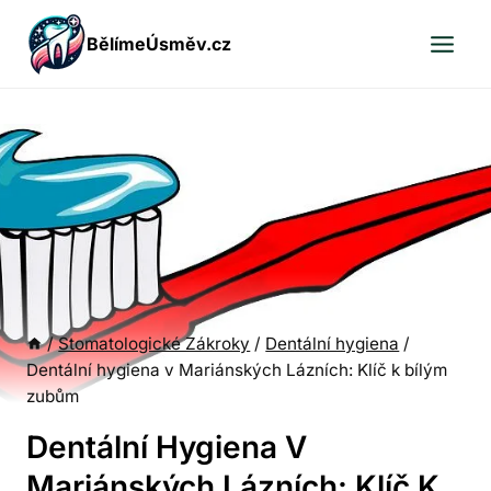
Přeskočit
BělímeÚsměv.cz
na
obsah
/
Stomatologické Zákroky
/
Dentální hygiena
/
Dentální hygiena v Mariánských Lázních: Klíč k bílým
zubům
Dentální Hygiena V
Mariánských Lázních: Klíč K