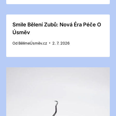
Smile Bělení Zubů: Nová Éra Péče O
Úsměv
Od
BělímeÚsměv.cz
2. 7. 2026