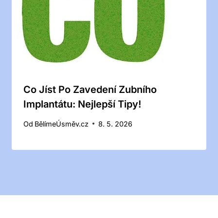
Co Jíst Po Zavedení Zubního
Implantátu: Nejlepší Tipy!
Od
BělímeÚsměv.cz
8. 5. 2026