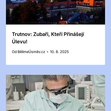
Trutnov: Zubaři, Kteří Přinášejí
Úlevu!
Od
BělímeÚsměv.cz
10. 8. 2025