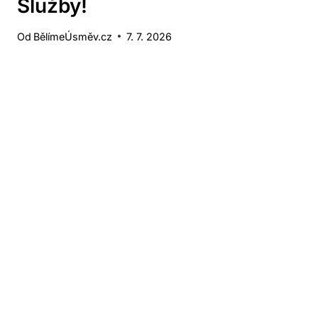
Služby!
Od
BělímeÚsměv.cz
7. 7. 2026