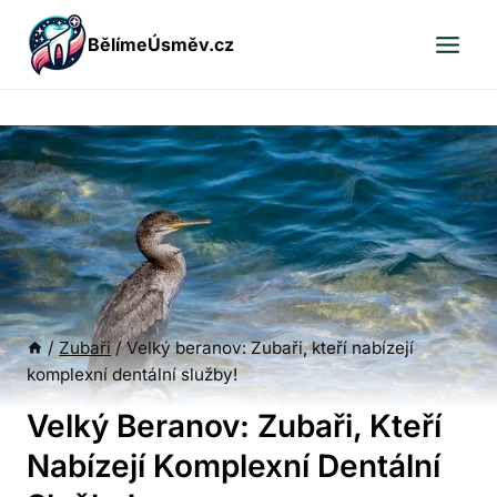
Přeskočit
BělímeÚsměv.cz
na
obsah
/
Zubaři
/
Velký beranov: Zubaři, kteří nabízejí
komplexní dentální služby!
Velký Beranov: Zubaři, Kteří
Nabízejí Komplexní Dentální