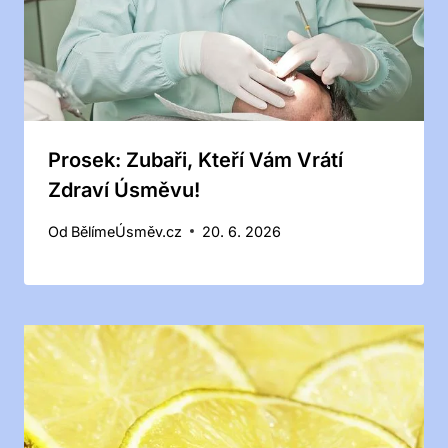
Prosek: Zubaři, Kteří Vám Vrátí
Zdraví Úsměvu!
Od
BělímeÚsměv.cz
20. 6. 2026