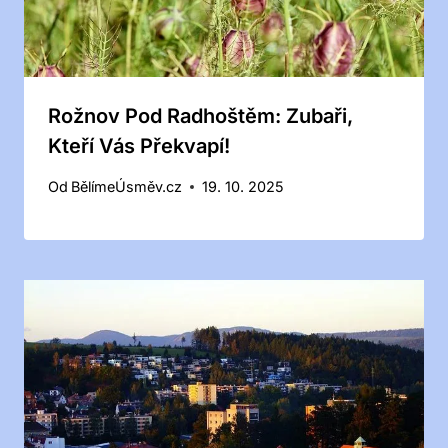
Rožnov Pod Radhoštěm: Zubaři,
Kteří Vás Překvapí!
Od
BělímeÚsměv.cz
19. 10. 2025