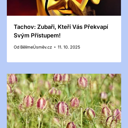
Tachov: Zubaři, Kteří Vás Překvapí
Svým Přístupem!
Od
BělímeÚsměv.cz
11. 10. 2025