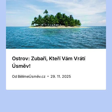
Ostrov: Zubaři, Kteří Vám Vrátí
Úsměv!
Od
BělímeÚsměv.cz
29. 11. 2025