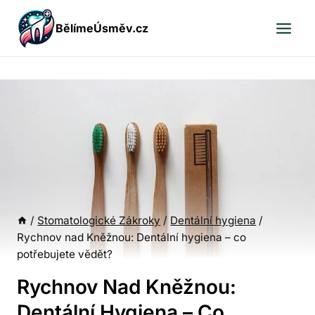
Přeskočit
BělímeÚsměv.cz
na
obsah
/
Stomatologické Zákroky
/
Dentální hygiena
/
Rychnov nad Kněžnou: Dentální hygiena – co
potřebujete vědět?
Rychnov Nad Kněžnou:
Dentální Hygiena – Co