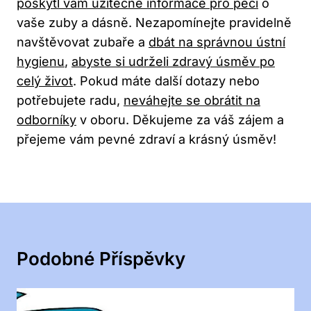
poskytl vám užitečné informace pro péči
o
vaše zuby a dásně. Nezapomínejte pravidelně
navštěvovat zubaře a
dbát na správnou ústní
hygienu
,
abyste si udrželi zdravý úsměv po
celý život
. Pokud máte další dotazy nebo
potřebujete radu,
neváhejte se obrátit na
odborníky
v oboru. Děkujeme za váš zájem a
přejeme vám pevné zdraví a krásný úsměv!
Podobné Příspěvky