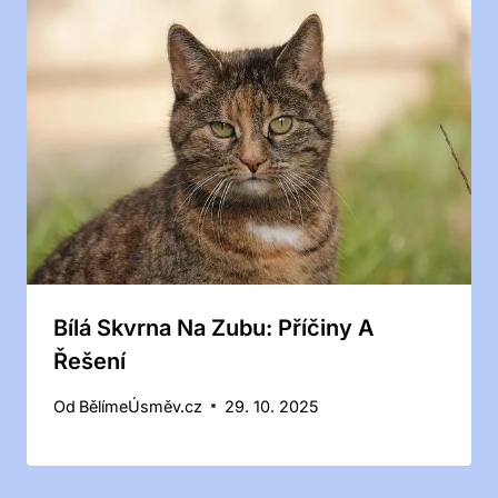
Bílá Skvrna Na Zubu: Příčiny A
Řešení
Od
BělímeÚsměv.cz
29. 10. 2025