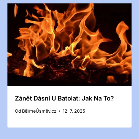
Zánět Dásní U Batolat: Jak Na To?
Od
BělímeÚsměv.cz
12. 7. 2025