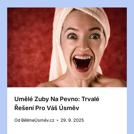
Umělé Zuby Na Pevno: Trvalé
Řešení Pro Váš Úsměv
Od
BělímeÚsměv.cz
29. 9. 2025