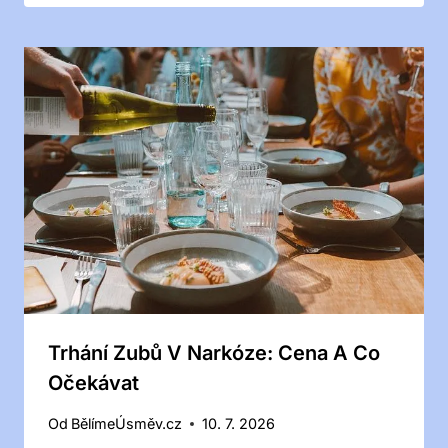
Trhání Zubů V Narkóze: Cena A Co
Očekávat
Od
BělímeÚsměv.cz
10. 7. 2026