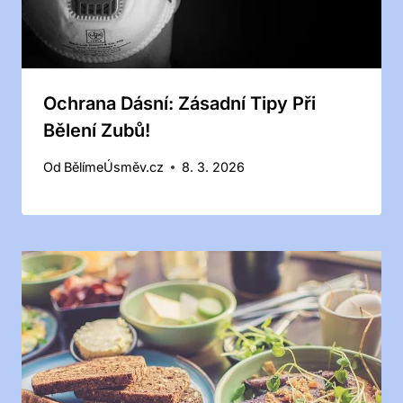
Ochrana Dásní: Zásadní Tipy Při
Bělení Zubů!
Od
BělímeÚsměv.cz
8. 3. 2026