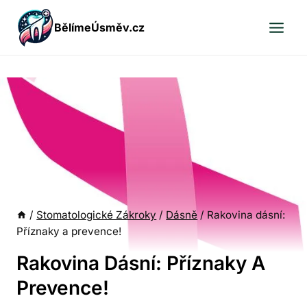
Přeskočit
BělímeÚsměv.cz
na
obsah
/
Stomatologické Zákroky
/
Dásně
/
Rakovina dásní:
Příznaky a prevence!
Rakovina Dásní: Příznaky A
Prevence!