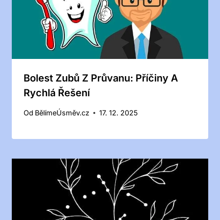
Bolest Zubů Z Průvanu: Příčiny A
Rychlá Řešení
Od
BělímeÚsměv.cz
17. 12. 2025