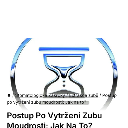
/
Stomatologické Zákroky
/
Extrakce zubů
/
Postup
po vytržení zubu moudrosti: Jak na to?
Postup Po Vytržení Zubu
Moudrosti: Jak Na To?