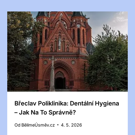
Břeclav Poliklinika: Dentální Hygiena
– Jak Na To Správně?
Od
BělímeÚsměv.cz
4. 5. 2026