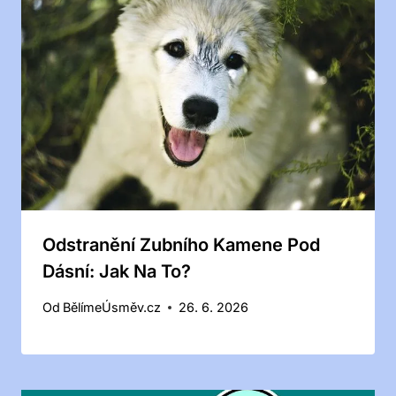
Odstranění Zubního Kamene Pod
Dásní: Jak Na To?
Od
BělímeÚsměv.cz
26. 6. 2026