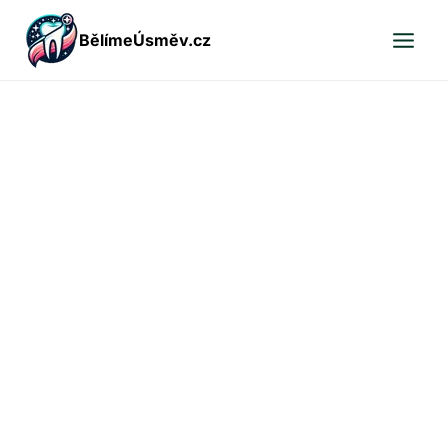
Přeskočit
BělímeÚsměv.cz
na
obsah