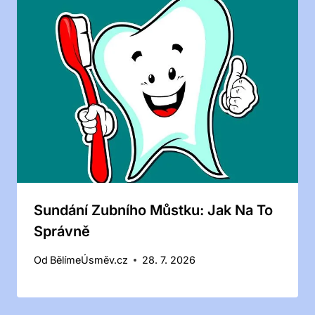
Sundání Zubního Můstku: Jak Na To
Správně
Od
BělímeÚsměv.cz
28. 7. 2026