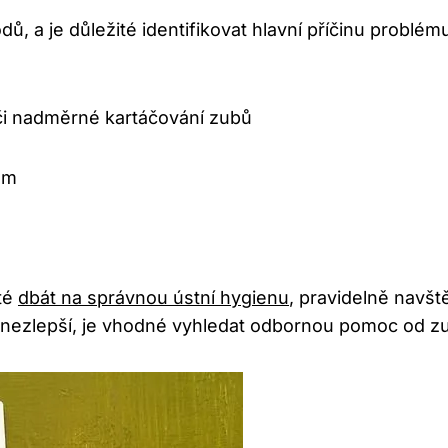
a je důležité identifikovat hlavní příčinu problém
či nadměrné kartáčování zubů
em
té
dbát na správnou ústní hygienu
, pravidelně navš
 nezlepší, je vhodné vyhledat odbornou pomoc od z