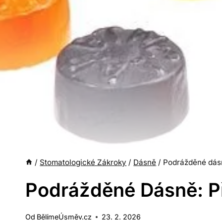
/
Stomatologické Zákroky
/
Dásně
/
Podrážděné dásn
Podrážděné Dásně: Př
Od
BělímeÚsměv.cz
23. 2. 2026