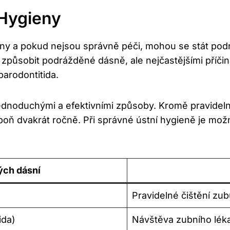
 Hygieny
ieny a pokud nejsou správně péči, mohou se stát po
 způsobit podrážděné dásně, ale nejčastějšími příči
parodontitida.
oduchými a efektivními způsoby. Kromě pravidelnéh
poň dvakrát ročně. Při správné ústní hygieně je mo
ých dásní
Pravidelné čištění zub
ida)
Návštěva zubního léka