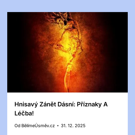
Hnisavý Zánět Dásní: Příznaky A
Léčba!
Od
BělímeÚsměv.cz
31. 12. 2025