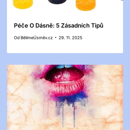
Péče O Dásně: 5 Zásadních Tipů
Od
BělímeÚsměv.cz
29. 11. 2025