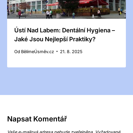
Ústí Nad Labem: Dentální Hygiena –
Jaké Jsou Nejlepší Praktiky?
Od
BělímeÚsměv.cz
21. 8. 2025
Napsat Komentář
Vaše e-mailová adresa nebude zveřejněna.
Vyžadované