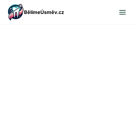
Přeskočit
BělímeÚsměv.cz
na
obsah