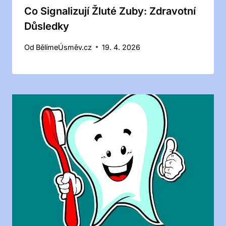
Co Signalizují Žluté Zuby: Zdravotní
Důsledky
Od
BělímeÚsměv.cz
19. 4. 2026