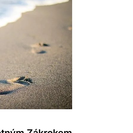
motným Zákrokem