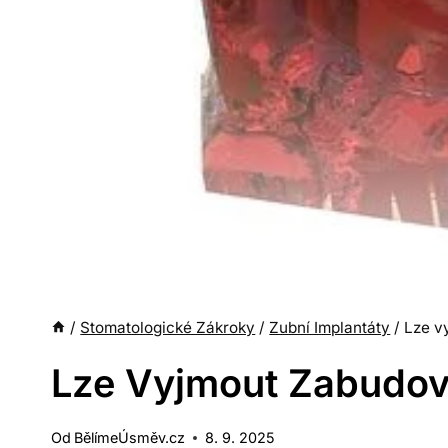
/
Stomatologické Zákroky
/
Zubní Implantáty
/
Lze v
Lze Vyjmout Zabudova
Od
BělímeÚsměv.cz
8. 9. 2025