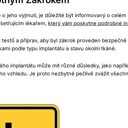
o jeho vyjmutí, je důležité být informovaný o celé
šetřujícím lékařem,
který vám poskytne podrobné i
u testů a příprav, aby byl zákrok proveden bezpečn
ami podle typu implantátu a stavu okolní tkáně.
ného implantátu může mít různé důsledky, jako napří
ého vzhledu. Je proto nezbytné pečlivě zvážit všec