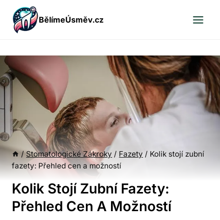
Přeskočit
BělímeÚsměv.cz
na
obsah
/
Stomatologické Zákroky
/
Fazety
/
Kolik stojí zubní
fazety: Přehled cen a možností
Kolik Stojí Zubní Fazety:
Přehled Cen A Možností