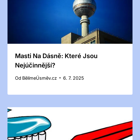
Masti Na Dásně: Které Jsou
Nejúčinnější?
Od
BělímeÚsměv.cz
6. 7. 2025