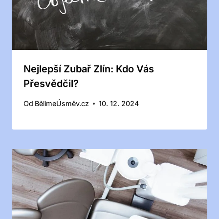
Nejlepší Zubař Zlín: Kdo Vás
Přesvědčil?
Od
BělímeÚsměv.cz
10. 12. 2024