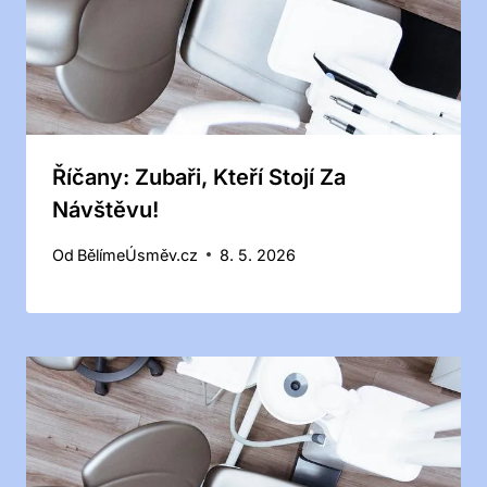
Říčany: Zubaři, Kteří Stojí Za
Návštěvu!
Od
BělímeÚsměv.cz
8. 5. 2026