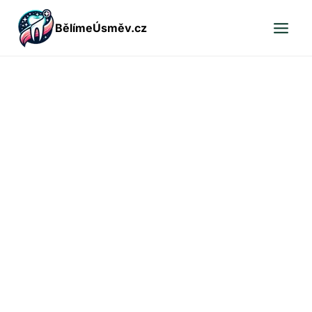
Přeskočit
BělímeÚsměv.cz
na
obsah