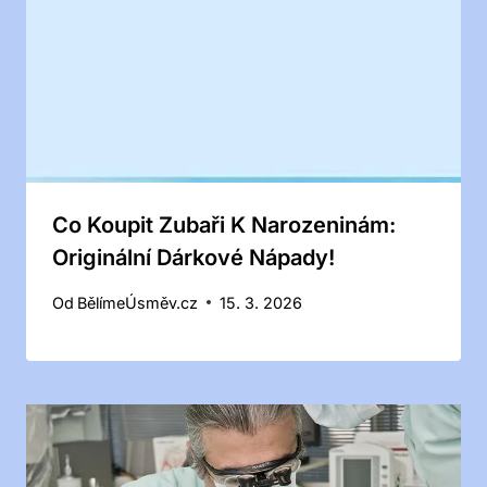
Co Koupit Zubaři K Narozeninám:
Originální Dárkové Nápady!
Od
BělímeÚsměv.cz
15. 3. 2026