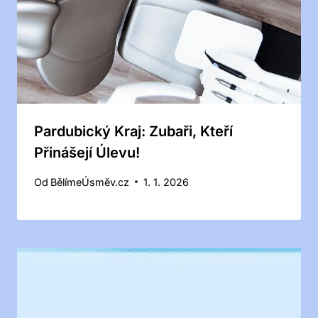
Pardubický Kraj: Zubaři, Kteří
Přinášejí Úlevu!
Od
BělímeÚsměv.cz
1. 1. 2026