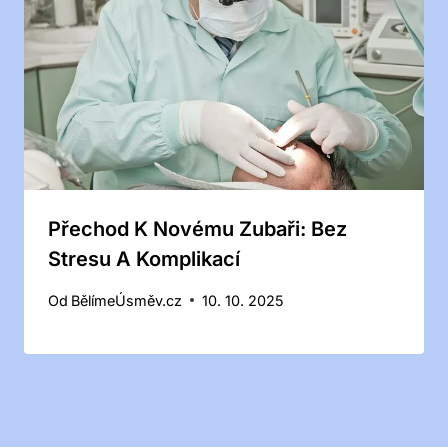
Přechod K Novému Zubaři: Bez
Stresu A Komplikací
Od
BělímeÚsměv.cz
10. 10. 2025