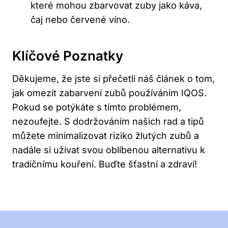
které mohou zbarvovat zuby ​jako káva,
čaj ‍nebo červené víno.
Klíčové Poznatky
Děkujeme, že jste si přečetli náš ⁤článek o ‌tom,
jak omezit zabarvení zubů používáním​ IQOS.
Pokud⁣ se potýkáte s tímto problémem,
nezoufejte. S dodržováním našich‍ rad⁣ a‌ tipů
můžete ⁣minimalizovat riziko žlutých zubů a
nadále si užívat svou ⁣oblíbenou alternativu k
tradičnímu kouření.⁢ Buďte šťastní ‍a zdraví!