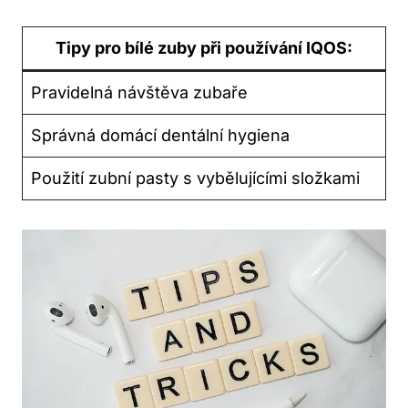
Tipy⁣ pro​ bílé‍ zuby při používání​ IQOS:
Pravidelná ‍návštěva ⁤zubaře
Správná domácí‌ dentální hygiena
Použití zubní pasty s vybělujícími⁤ složkami