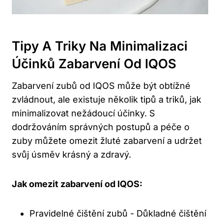
Tipy ⁤a‍ Triky Na Minimalizaci
Účinků Zabarvení ⁤od IQOS
Zabarvení zubů od IQOS​ může ‌být ‍obtížné
zvládnout, ale existuje několik tipů a ⁢triků, jak‍
minimalizovat⁤ nežádoucí účinky. S
‌dodržováním správných postupů a⁣ péče o
‌zuby můžete omezit žluté zabarvení​ a udržet⁣
svůj úsměv krásný a zdravý.
Jak omezit zabarvení ‍od IQOS:
Pravidelné ⁢čištění zubů ⁤- Důkladné⁢ čištění