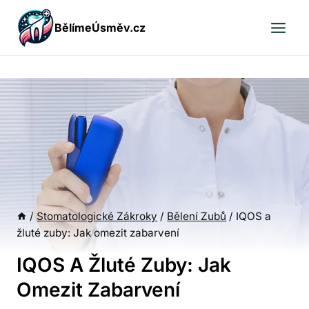
Přeskočit
BělímeÚsměv.cz
na
obsah
/
Stomatologické Zákroky
/
Bělení Zubů
/
IQOS a
žluté zuby: Jak omezit zabarvení
IQOS A Žluté Zuby: Jak
Omezit Zabarvení