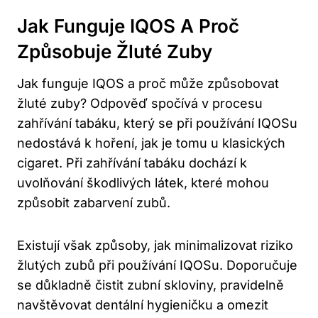
Jak Funguje IQOS A Proč
Způsobuje ​žluté⁣ Zuby
Jak funguje IQOS a ​proč ‍může způsobovat
žluté zuby? Odpověď spočívá v procesu
zahřívání tabáku,⁤ který⁣ se při používání IQOSu
nedostává ‌k⁤ hoření, jak je tomu⁢ u klasických
cigaret. Při⁢ zahřívání tabáku‌ dochází ⁢k
uvolňování škodlivých látek,‌ které mohou
‌způsobit zabarvení zubů.
Existují ⁣však způsoby, jak minimalizovat riziko
⁤žlutých​ zubů ⁢při používání IQOSu. Doporučuje
se⁤ důkladně čistit zubní skloviny, ‍pravidelně
navštěvovat dentální ‍hygieničku ⁢a omezit