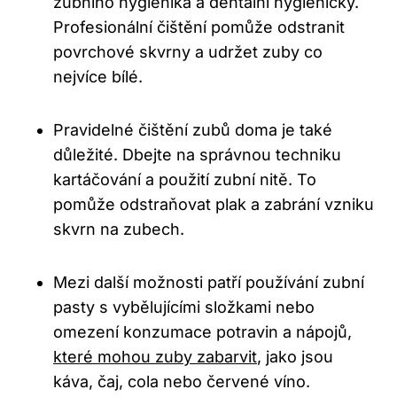
zubního hygienika a dentální‌ hygieničky.
Profesionální čištění pomůže ‍odstranit
povrchové skvrny ‌a udržet⁣ zuby co
nejvíce‍ bílé.
Pravidelné čištění zubů doma je také
důležité. Dbejte ‍na správnou techniku
kartáčování a⁤ použití zubní nitě.‍ To
pomůže odstraňovat‌ plak‌ a zabrání vzniku
skvrn na zubech.
Mezi další možnosti patří používání zubní
pasty s‌ vybělujícími složkami ⁢nebo
omezení⁤ konzumace potravin a⁢ nápojů,
které mohou zuby zabarvit
, jako jsou
káva, čaj, cola nebo​ červené víno.