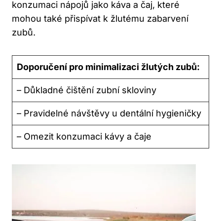
konzumaci nápojů jako‍ káva a ⁤čaj, které
mohou​ také⁢ přispívat k žlutému⁤ zabarvení
zubů.
Doporučení‌ pro minimalizaci​ žlutých zubů:
– Důkladné čištění zubní skloviny
– Pravidelné‍ návštěvy ⁣u⁤ dentální hygieničky
– Omezit konzumaci kávy a čaje