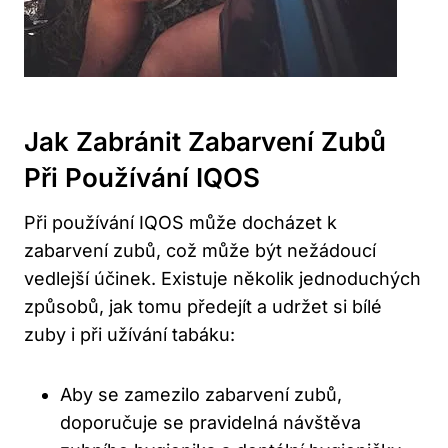
Jak ​zabránit Zabarvení ⁢zubů
Při Používání ⁣IQOS
Při​ používání IQOS může ‌docházet k
zabarvení zubů,⁢ což může​ být nežádoucí
vedlejší účinek. Existuje ⁤několik jednoduchých
​způsobů,​ jak ​tomu předejít a​ udržet si bílé⁢
zuby i⁢ při ​užívání⁤ tabáku:
Aby se zamezilo zabarvení zubů,
doporučuje ‌se pravidelná návštěva