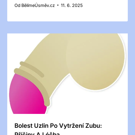
Od
BělímeÚsměv.cz
11. 6. 2025
Bolest Uzlin Po Vytržení Zubu:
Příčiny A Léčba