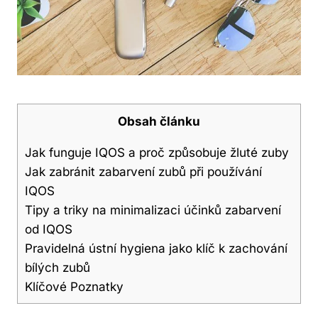
Obsah článku
Jak funguje IQOS a proč způsobuje ​žluté⁣ zuby
Jak ​zabránit zabarvení ⁢zubů při používání
⁣IQOS
Tipy ⁤a‍ triky na minimalizaci účinků zabarvení
⁤od IQOS
Pravidelná ústní‌ hygiena ​jako klíč ​k zachování
bílých ‌zubů
Klíčové Poznatky