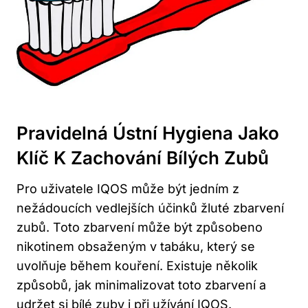
Pravidelná Ústní‌ Hygiena ​jako
Klíč ​k Zachování Bílých ‌zubů
Pro‌ uživatele ⁣IQOS může být jedním z
‌nežádoucích vedlejších účinků žluté ‌zbarvení
zubů. Toto zbarvení může​ být způsobeno
nikotinem ‌obsaženým‍ v tabáku,⁣ který se⁣
uvolňuje během⁤ kouření. ⁢Existuje⁣ několik
způsobů, jak⁤ minimalizovat‌ toto zbarvení a
udržet ⁣si‍ bílé zuby i při užívání IQOS.