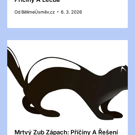
Od
BělímeÚsměv.cz
6. 3. 2026
Mrtvý Zub Zápach: Příčiny A Řešení