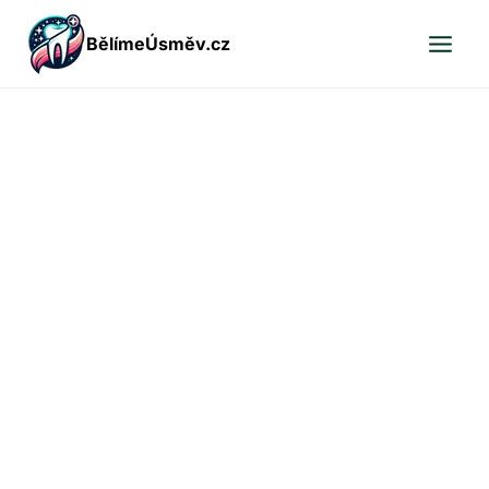
Přeskočit
BělímeÚsměv.cz
na
obsah