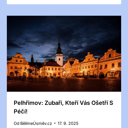
Pelhřimov: Zubaři, Kteří Vás Ošetří S
Péčí!
Od
BělímeÚsměv.cz
17. 9. 2025