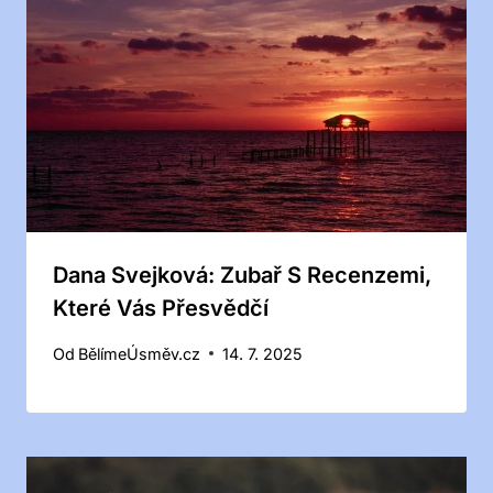
Dana Svejková: Zubař S Recenzemi,
Které Vás Přesvědčí
Od
BělímeÚsměv.cz
14. 7. 2025