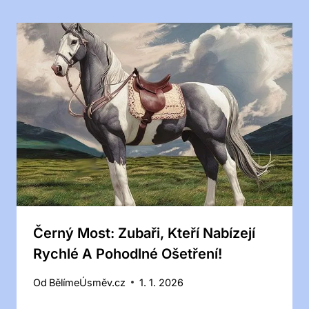
Černý Most: Zubaři, Kteří Nabízejí
Rychlé A Pohodlné Ošetření!
Od
BělímeÚsměv.cz
1. 1. 2026