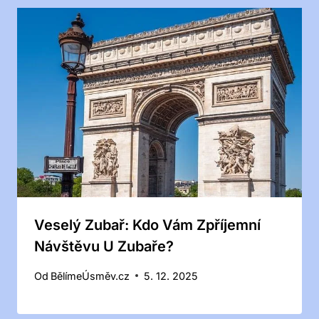
Veselý Zubař: Kdo Vám Zpříjemní
Návštěvu U Zubaře?
Od
BělímeÚsměv.cz
5. 12. 2025