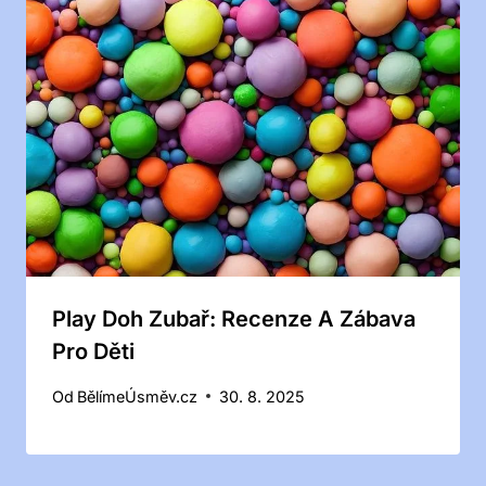
Play Doh Zubař: Recenze A Zábava
Pro Děti
Od
BělímeÚsměv.cz
30. 8. 2025