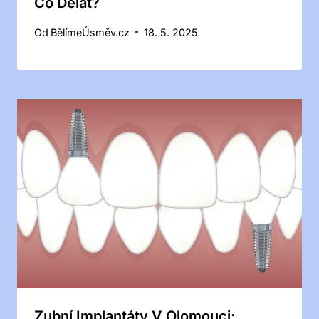
Co Dělat?
Od
BělímeÚsměv.cz
18. 5. 2025
Zubní Implantáty V Olomouci: