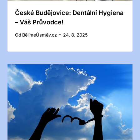
České Budějovice: Dentální Hygiena
– Váš Průvodce!
Od
BělímeÚsměv.cz
24. 8. 2025