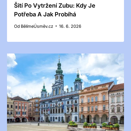
Šití Po Vytržení Zubu: Kdy Je
Potřeba A Jak Probíhá
Od
BělímeÚsměv.cz
16. 6. 2026