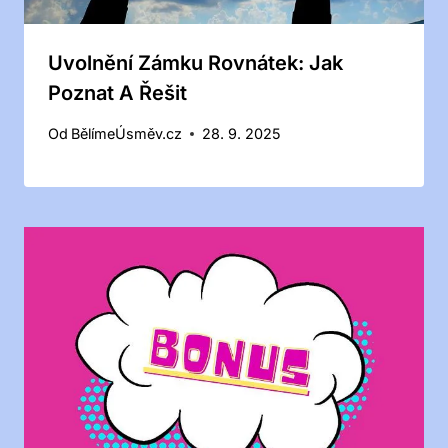
Uvolnění Zámku Rovnátek: Jak
Poznat A Řešit
Od
BělímeÚsměv.cz
28. 9. 2025