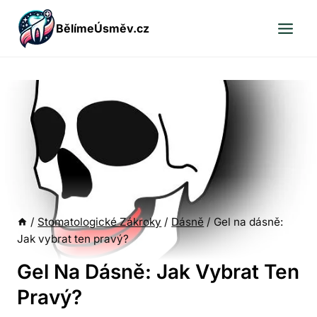
Přeskočit
BělímeÚsměv.cz
na
obsah
/
Stomatologické Zákroky
/
Dásně
/
Gel na dásně:
Jak vybrat ten pravý?
Gel Na Dásně: Jak Vybrat Ten
Pravý?