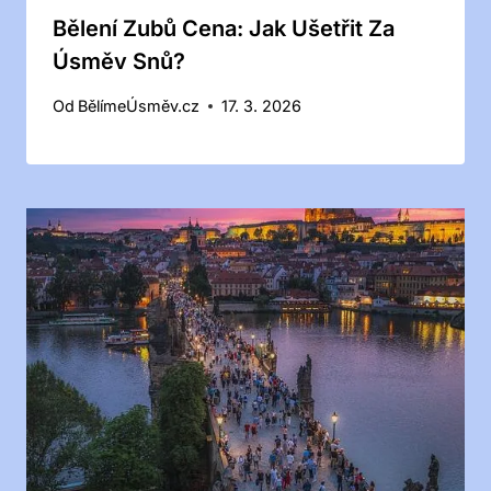
Bělení Zubů Cena: Jak Ušetřit Za
Úsměv Snů?
Od
BělímeÚsměv.cz
17. 3. 2026