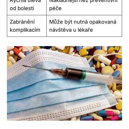
Rychlá úleva
Nákladnější než preventivní
od bolesti
péče
Zabránění
Může být nutná opakovaná
komplikacím
návštěva u lékaře