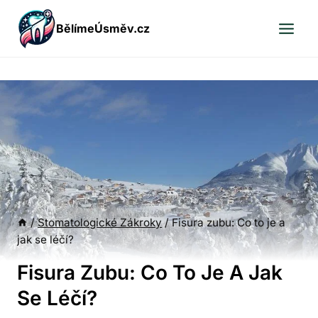
Přeskočit
BělímeÚsměv.cz
na
obsah
/
Stomatologické Zákroky
/
Fisura zubu: Co to je a
jak se léčí?
Fisura Zubu: Co To Je A Jak
Se Léčí?