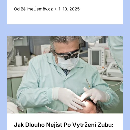
Od
BělímeÚsměv.cz
1. 10. 2025
Jak Dlouho Nejíst Po Vytržení Zubu: