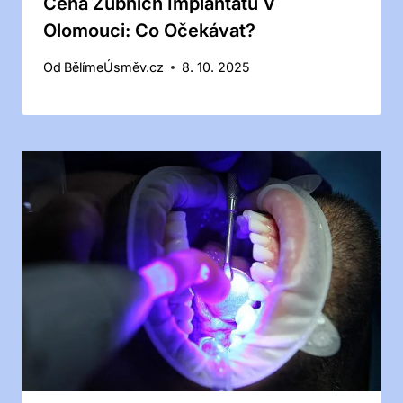
Cena Zubních Implantátů V
Olomouci: Co Očekávat?
Od
BělímeÚsměv.cz
8. 10. 2025