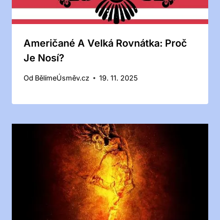
Američané A Velká Rovnátka: Proč
Je Nosí?
Od
BělímeÚsměv.cz
19. 11. 2025