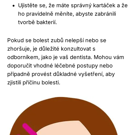
Ujistěte⁤ se, že máte ‍správný kartáček a ⁤že
‍ho pravidelně ‌měníte, ⁢abyste zabránili
tvorbě bakterií.
Pokud se ⁢bolest zubů nelepší nebo se
zhoršuje, je důležité ‌konzultovat s⁤
odborníkem, ‍jako je vaš dentista. Mohou ‍vám⁢
doporučit ⁣vhodné léčebné postupy⁤ nebo
případně provést důkladné⁤ vyšetření, aby
‍zjistili příčinu bolesti.