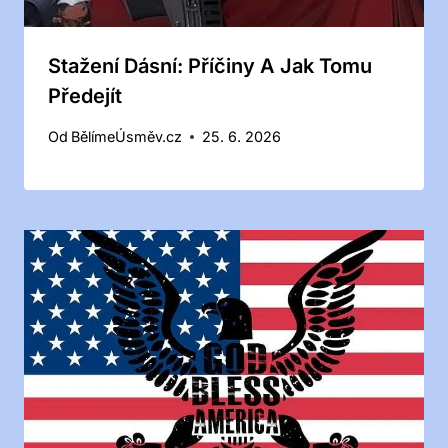
Stažení Dásní: Příčiny A Jak Tomu
Předejít
Od
BělímeÚsměv.cz
25. 6. 2026