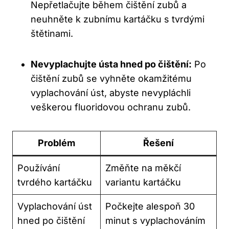
Nepřetlačujte během čištění zubů ‍a
neuhněte k zubnímu⁣ kartáčku s ‌tvrdými⁢
štětinami.
Nevyplachujte ústa hned po čištění:
Po
čištění⁣ zubů se vyhněte ⁤okamžitému
vyplachování úst, abyste nevypláchli
veškerou fluoridovou ochranu⁣ zubů.
Problém
Řešení
Používání
Změňte na měkčí
tvrdého kartáčku
variantu kartáčku
Vyplachování úst
Počkejte alespoň 30
hned po ⁤čištění
minut s vyplachováním