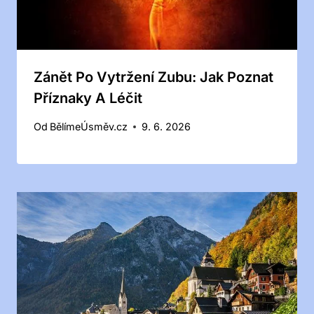
Zánět Po Vytržení Zubu: Jak Poznat
Příznaky A Léčit
Od
BělímeÚsměv.cz
9. 6. 2026