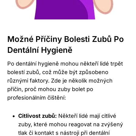
Možné ⁣příčiny Bolesti Zubů​ Po
Dentální Hygieně
Po dentální hygieně mohou někteří lidé trpět
bolestí‍ zubů, což může⁢ být způsobeno
různými faktory. ⁣Zde je několik ⁣možných‍
příčin, proč mohou zuby bolet po
profesionálním čištění:
Citlivost zubů:
​Někteří lidé mají citlivé
zuby, které mohou⁣ reagovat na ​zvýšený
tlak či ⁤kontakt s nástroji při‍ dentální⁤