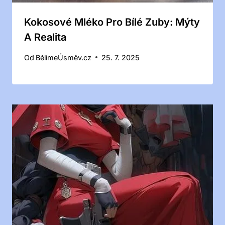
Kokosové Mléko Pro Bílé Zuby: Mýty
A Realita
Od
BělímeÚsměv.cz
25. 7. 2025