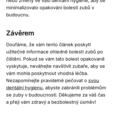
nebo změny ve vaší dentální hygieně, ⁤aby‌ se
minimalizovalo opakování ⁢bolesti zubů v
⁢budoucnu.
Závěrem
Doufáme,⁢ že vám tento ⁤článek poskytl
‍užitečné ‍informace ohledně bolesti zubů po
čištění. ​Pokud se vám tato bolest opakovaně
vyskytuje, ‍neváhejte navštívit zubaře, aby se
vám mohla ‍poskytnout vhodná léčba.
Nezapomínejte pravidelně pečovat o
svou
dentální hygienu
,⁤ abyste‌ zabránili problémům‍
se zuby v ​budoucnosti. Děkujeme za váš čas
a přeji vám zdravý ​a bezbolestný⁢ úsměv!