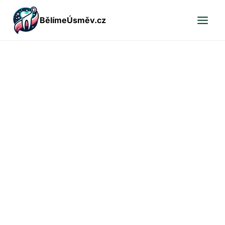
Přeskočit
BělímeÚsměv.cz
na
obsah