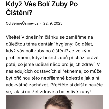
Když Vás Bolí Zuby Po
Čištění?
Od
BělímeÚsměv.cz
22. 9. 2025
Vítejte! V dnešním článku se zaměříme na⁤
důležitou⁢ téma dentální hygieny: Co‌ dělat,
když vás ⁤bolí ⁣zuby po čištění? Je velkým
problémem, když bolest zubů přichází právě
poté, co jsme udělali ⁢něco⁢ pro jejich‍ zdraví. V
následujících⁢ odstavcích si řekneme, co ‍může‌
být příčinou této nepříjemné bolesti a
jak
⁣ s ‍ní
⁣adekvátně zacházet. Přečtěte si další a naučte
se, jak si udržet zdravé a bolestivé zuby!