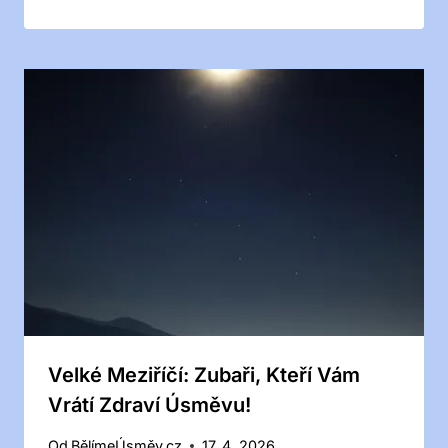
Velké Meziříčí: Zubaři, Kteří Vám
Vrátí Zdraví Úsměvu!
Od
BělímeÚsměv.cz
17. 4. 2026