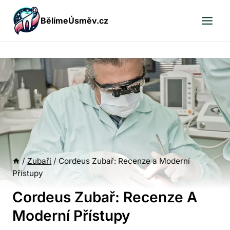
Přeskočit
BělímeÚsměv.cz
na
obsah
/
Zubaři
/
Cordeus Zubař: Recenze a Moderní
Přístupy
Cordeus Zubař: Recenze A
Moderní Přístupy