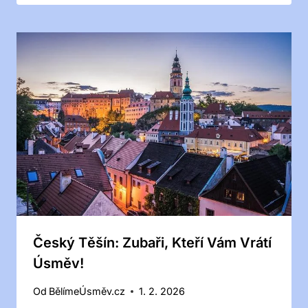
Český Těšín: Zubaři, Kteří Vám Vrátí
Úsměv!
Od
BělímeÚsměv.cz
1. 2. 2026