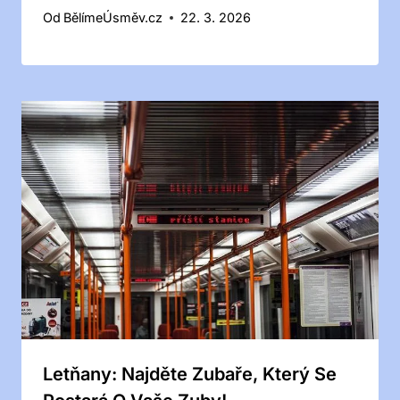
Od
BělímeÚsměv.cz
22. 3. 2026
Letňany: Najděte Zubaře, Který Se