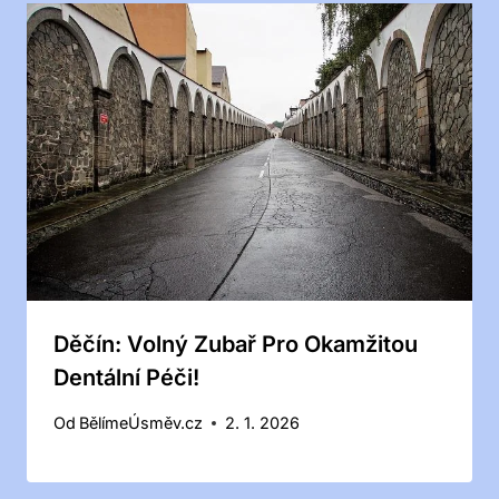
Děčín: Volný Zubař Pro Okamžitou
Dentální Péči!
Od
BělímeÚsměv.cz
2. 1. 2026