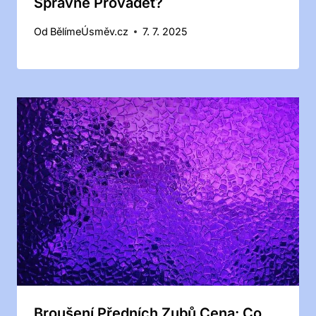
Správně Provádět?
Od
BělímeÚsměv.cz
7. 7. 2025
Broušení Předních Zubů Cena: Co