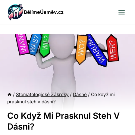
Přeskočit
BělímeÚsměv.cz
na
obsah
/
Stomatologické Zákroky
/
Dásně
/
Co když mi
prasknul steh v dásni?
Co Když Mi Prasknul Steh V
Dásni?