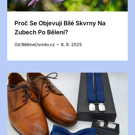
Proč Se Objevují Bílé Skvrny Na
Zubech Po Bělení?
Od
BělímeÚsměv.cz
8. 9. 2025