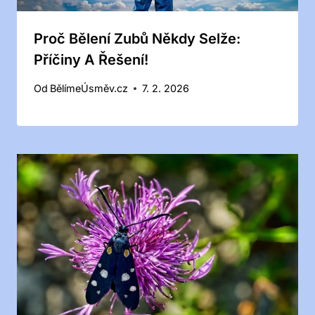
Proč Bělení Zubů Někdy Selže:
Příčiny A Řešení!
Od
BělímeÚsměv.cz
7. 2. 2026