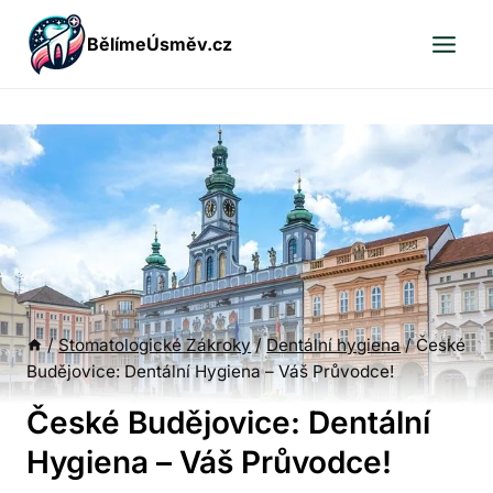
Přeskočit
BělímeÚsměv.cz
na
obsah
/
Stomatologické Zákroky
/
Dentální hygiena
/
České
Budějovice: Dentální Hygiena – Váš Průvodce!
České Budějovice: Dentální
Hygiena – Váš Průvodce!