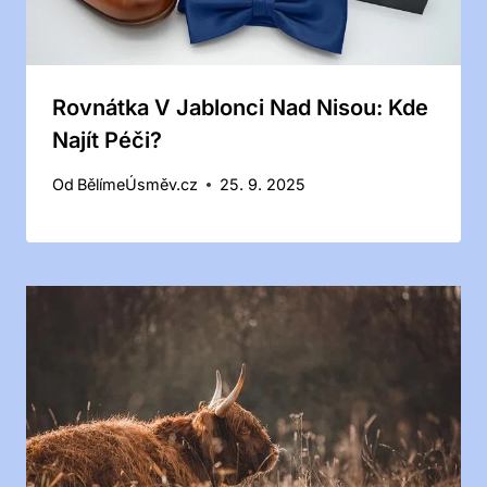
Rovnátka V Jablonci Nad Nisou: Kde
Najít Péči?
Od
BělímeÚsměv.cz
25. 9. 2025