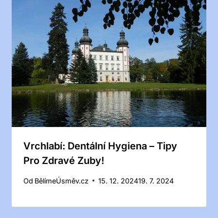
Vrchlabí: Dentální Hygiena – Tipy
Pro Zdravé Zuby!
Od
BělímeÚsměv.cz
15. 12. 2024
19. 7. 2024