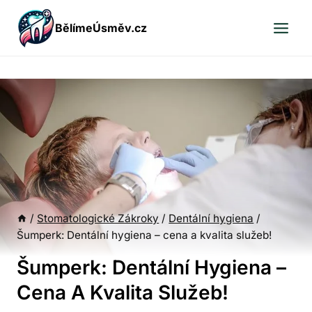
Přeskočit
BělímeÚsměv.cz
na
obsah
/
Stomatologické Zákroky
/
Dentální hygiena
/
Šumperk: Dentální hygiena – cena a kvalita služeb!
Šumperk: Dentální Hygiena –
Cena A Kvalita Služeb!