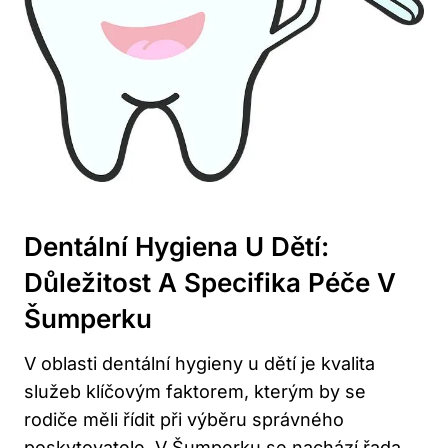
Dentální Hygiena U Dětí:
Důležitost A Specifika Péče V
Šumperku
V oblasti dentální hygieny u dětí je kvalita
služeb klíčovým faktorem, kterým by se
rodiče měli řídit při výběru správného
poskytovatele. V Šumperku se nachází řada