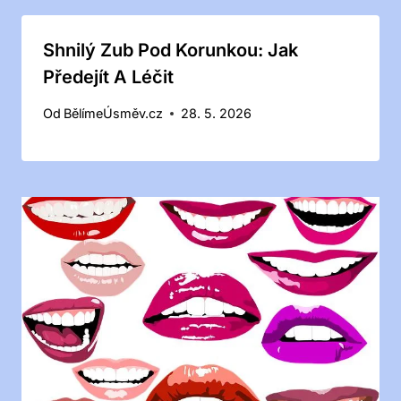
Shnilý Zub Pod Korunkou: Jak
Předejít A Léčit
Od
BělímeÚsměv.cz
28. 5. 2026