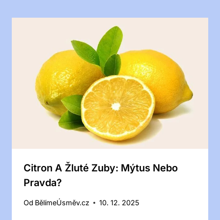
Citron A Žluté Zuby: Mýtus Nebo
Pravda?
Od
BělímeÚsměv.cz
10. 12. 2025