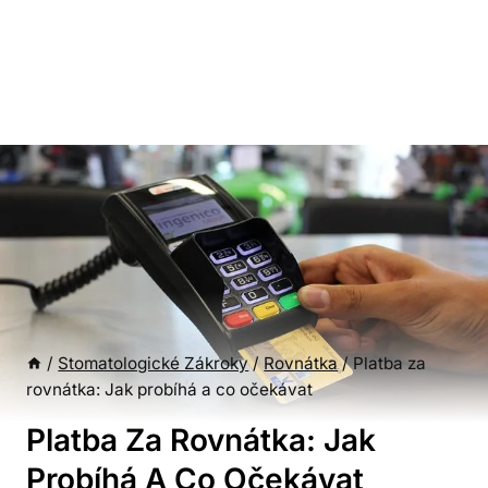
/
Stomatologické Zákroky
/
Rovnátka
/
Platba za
rovnátka: Jak probíhá a co očekávat
Platba Za Rovnátka: Jak
Probíhá A Co Očekávat