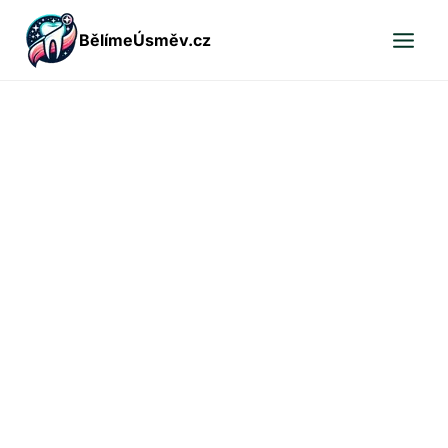
Přeskočit
BělímeÚsměv.cz
na
obsah