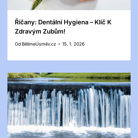
Říčany: Dentální Hygiena – Klíč K
Zdravým Zubům!
Od
BělímeÚsměv.cz
15. 1. 2026