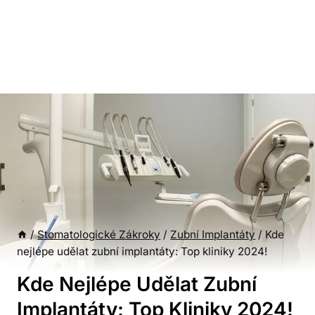
/
Stomatologické Zákroky
/
Zubní Implantáty
/
Kde
nejlépe udělat zubní implantáty: Top kliniky 2024!
Kde Nejlépe Udělat Zubní
Implantáty: Top Kliniky 2024!