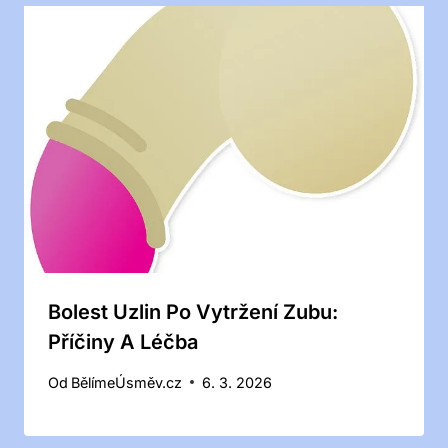
Bolest Uzlin Po Vytržení Zubu:
Příčiny A Léčba
Od
BělímeÚsměv.cz
6. 3. 2026