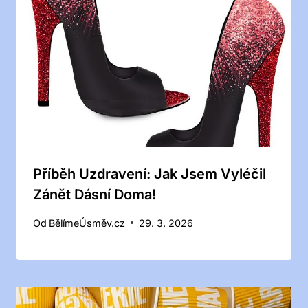
Příběh Uzdravení: Jak Jsem Vyléčil
Zánět Dásní Doma!
Od
BělímeÚsměv.cz
29. 3. 2026