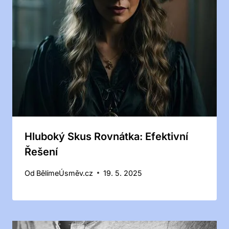
Hluboký Skus Rovnátka: Efektivní
Řešení
Od
BělímeÚsměv.cz
19. 5. 2025