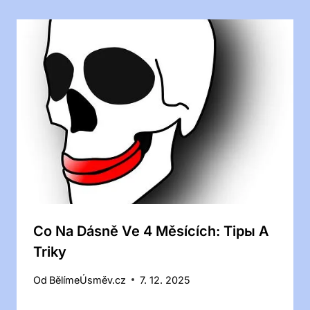
Co Na Dásně Ve 4 Měsících: Tipы A
Triky
Od
BělímeÚsměv.cz
7. 12. 2025