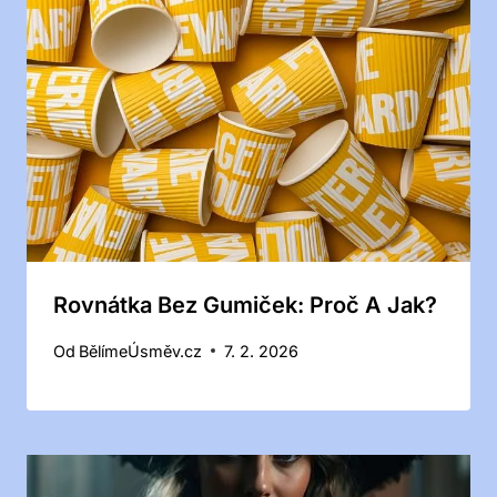
Rovnátka Bez Gumiček: Proč A Jak?
Od
BělímeÚsměv.cz
7. 2. 2026