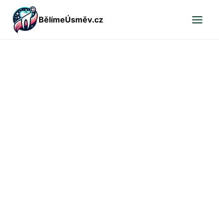
Přeskočit
BělímeÚsměv.cz
na
obsah