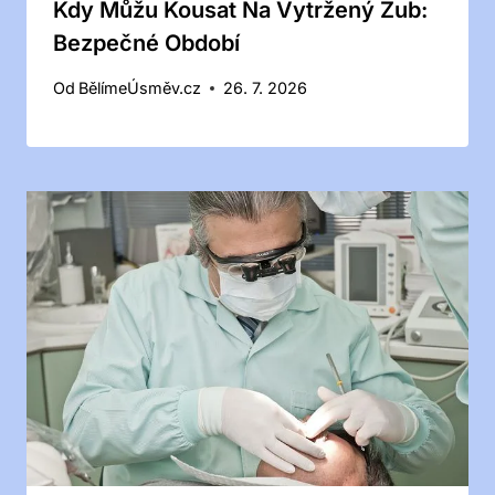
Kdy Můžu Kousat Na Vytržený Zub:
Bezpečné Období
Od
BělímeÚsměv.cz
26. 7. 2026