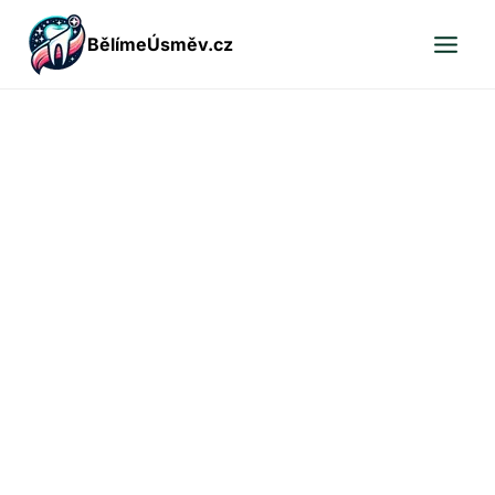
Přeskočit
BělímeÚsměv.cz
na
obsah