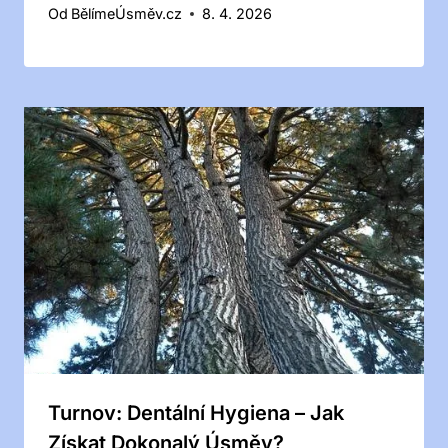
Od
BělímeÚsměv.cz
8. 4. 2026
Turnov: Dentální Hygiena – Jak
Získat Dokonalý Úsměv?