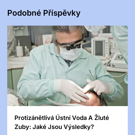
Podobné Příspěvky
Protizánětlivá Ústní Voda A Žluté
Zuby: Jaké Jsou Výsledky?