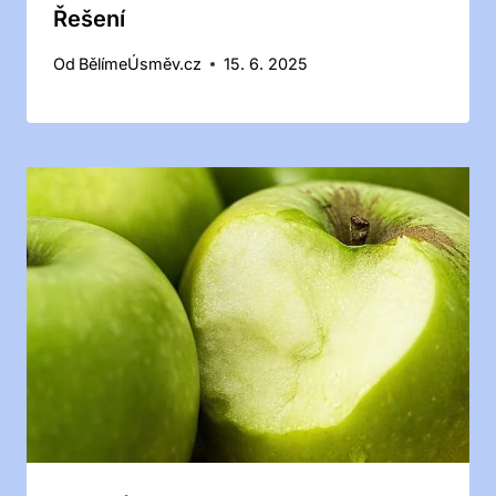
Řešení
Od
BělímeÚsměv.cz
15. 6. 2025